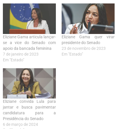
Eliziane Gama articula lançar-
Eliziane Gama quer virar
se a vice do Senado com
presidente do Senado
apoio da bancada feminina
23 de novembro de 2023
7 de janeiro de 2023
Em "Estado"
Em "Estado"
Eliziane convida Lula para
jantar e busca pavimentar
candidatura para a
Presidência do Senado
6 de março de 2024