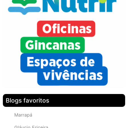
Blogs favoritos
Marrapá
Gláucio Ericeira