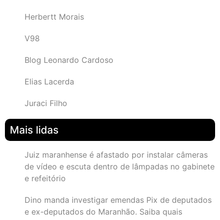
Herbertt Morais
V98
Blog Leonardo Cardoso
Elias Lacerda
Juraci Filho
Mais lidas
Juiz maranhense é afastado por instalar câmeras
de vídeo e escuta dentro de lâmpadas no gabinete
e refeitório
Dino manda investigar emendas Pix de deputados
e ex-deputados do Maranhão. Saiba quais