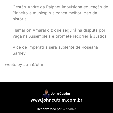
Gestão André da Ralpnet impulsiona educação de
Pinheiro e município alcança melhor Ideb da
história
Flamarion Amaral diz que seguirá na disputa por
vaga na Assembleia e promete recorrer à Justiça
Vice de Imperatriz será suplente de Roseana
Sarney
Tweets by JohnCutrim
www.johncutrim.com.br
Desenvolvido por
WebAtiva