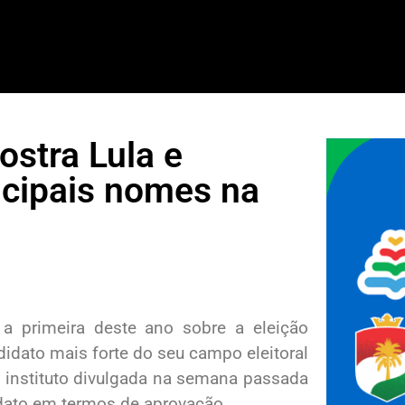
stra Lula e
ncipais nomes na
a primeira deste ano sobre a eleição
didato mais forte do seu campo eleitoral
 instituto divulgada na semana passada
dato em termos de aprovação.