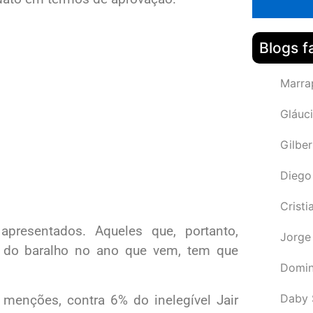
Blogs f
Marra
Gláuci
Gilbe
Diego
Cristi
presentados. Aqueles que, portanto,
Jorge
a do baralho no ano que vem, tem que
Domin
Daby 
menções, contra 6% do inelegível Jair