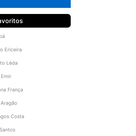
avoritos
pá
o Ericeira
rto Léda
 Emir
ana França
 Aragão
gos Costa
Santos