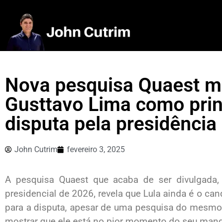
Nova pesquisa Quaest mo
Gusttavo Lima como pri
disputa pela presidência
John Cutrim
fevereiro 3, 2025
A pesquisa Quaest que acaba de ser divulgada, 
presidencial de 2026, revela que Lula ainda é o can
para a disputa, apesar de uma pesquisa do mesmo
mostrar que ele está no pior momento do seu man