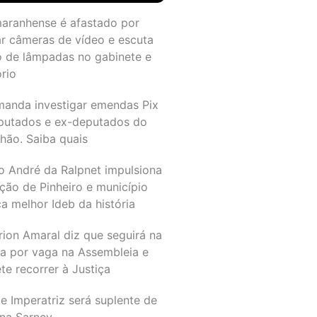
maranhense é afastado por
ar câmeras de vídeo e escuta
o de lâmpadas no gabinete e
ório
manda investigar emendas Pix
putados e ex-deputados do
hão. Saiba quais
o André da Ralpnet impulsiona
ção de Pinheiro e município
a melhor Ideb da história
rion Amaral diz que seguirá na
ta por vaga na Assembleia e
e recorrer à Justiça
e Imperatriz será suplente de
na Sarney