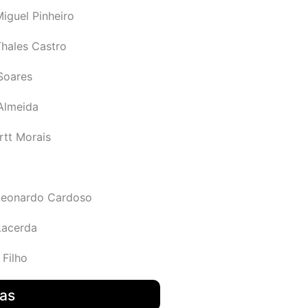
iguel Pinheiro
Thales Castro
Soares
 Almeida
rtt Morais
Leonardo Cardoso
Lacerda
 Filho
das