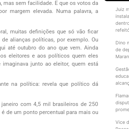
ra, mas sem facilidade. E que os votos da
Juiz 
por margem elevada. Numa palavra, a
instal
dentr
refeit
ral, muitas definições que só vão ficar
de alianças políticas, por exemplo. Ou
Dino 
ui até outubro do ano que vem. Ainda
de de
os eleitores e aos políticos quem eles
Maran
 imaginava junto ao eleitor, quem está
Gestã
educa
alcanç
te na política: revela que político dá
Flama
dispu
 janeiro com 4,5 mil brasileiros de 250
promet
 é de um ponto percentual para mais ou
Vice d
Rosea