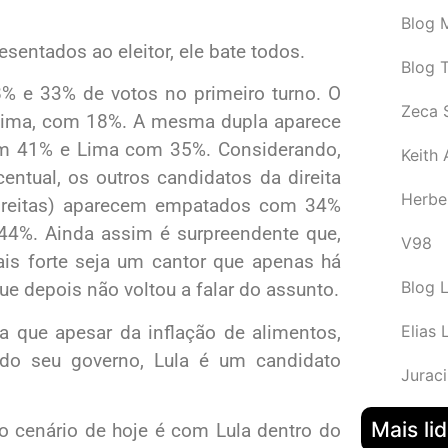
Blog M
entados ao eleitor, ele bate todos.
Blog 
28% e 33% de votos no primeiro turno. O
Zeca 
o Lima, com 18%. A mesma dupla aparece
om 41% e Lima com 35%. Considerando,
Keith
ntual, os outros candidatos da direita
Herbe
 Freitas) aparecem empatados com 34%
4%. Ainda assim é surpreendente que,
V98
is forte seja um cantor que apenas há
Blog 
e depois não voltou a falar do assunto.
a que apesar da inflação de alimentos,
Elias 
 do seu governo, Lula é um candidato
Juraci
Mais li
 o cenário de hoje é com Lula dentro do