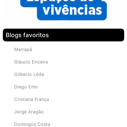
Blogs favoritos
Marrapá
Gláucio Ericeira
Gilberto Léda
Diego Emir
Cristiana França
Jorge Aragão
Domingos Costa