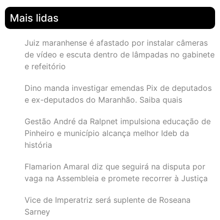
Mais lidas
Juiz maranhense é afastado por instalar câmeras
de vídeo e escuta dentro de lâmpadas no gabinete
e refeitório
Dino manda investigar emendas Pix de deputados
e ex-deputados do Maranhão. Saiba quais
Gestão André da Ralpnet impulsiona educação de
Pinheiro e município alcança melhor Ideb da
história
Flamarion Amaral diz que seguirá na disputa por
vaga na Assembleia e promete recorrer à Justiça
Vice de Imperatriz será suplente de Roseana
Sarney