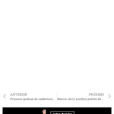
ANTERIOR
PRÓXIMO
Processo gradual de reabertura das atividades: saiba o que passa a valer a partir de segunda-feira (25) no MA
Márcio Jerry justifica pedido de impeachment do PCdoB contra Bolsonaro, “o mensageiro da morte”