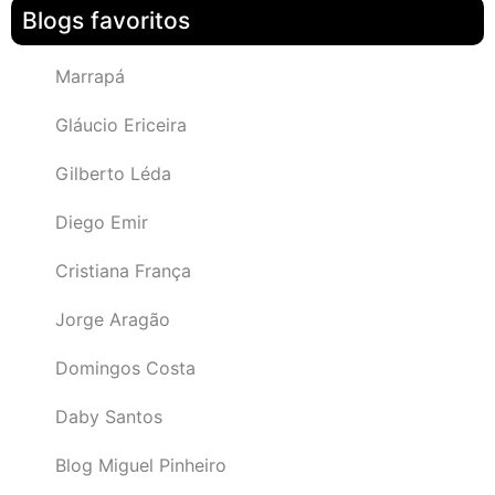
Blogs favoritos
Marrapá
Gláucio Ericeira
Gilberto Léda
Diego Emir
Cristiana França
Jorge Aragão
Domingos Costa
Daby Santos
Blog Miguel Pinheiro