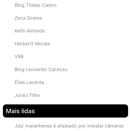
Blog Thales Castro
Zeca Soares
Keith Almeida
Herbertt Morais
V98
Blog Leonardo Cardoso
Elias Lacerda
Juraci Filho
Mais lidas
Juiz maranhense é afastado por instalar câmeras