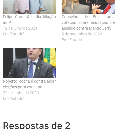
Felipe Camarão adia filiação
Conselho de Ética adia
ao PT
votação sobre acusação de
12 de julho de 2021
assédio contra Márcio Jerry
Em "Estado"
5 de setembro de 2023
Em "Estado"
Roberto Rocha é contra adiar
eleições para este ano
22 de junho de 2020
Em "Estado"
Respostas de 2