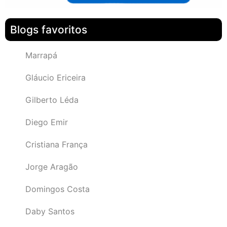
Blogs favoritos
Marrapá
Gláucio Ericeira
Gilberto Léda
Diego Emir
Cristiana França
Jorge Aragão
Domingos Costa
Daby Santos