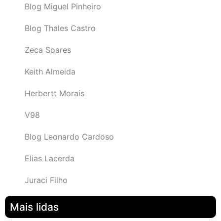
Blog Miguel Pinheiro
Blog Thales Castro
Zeca Soares
Keith Almeida
Herbertt Morais
V98
Blog Leonardo Cardoso
Elias Lacerda
Juraci Filho
Mais lidas