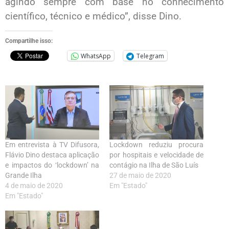
agindo sempre com base no conhecimento
científico, técnico e médico”, disse Dino.
Compartilhe isso:
WhatsApp
Telegram
Em entrevista à TV Difusora,
Lockdown reduziu procura
Flávio Dino destaca aplicação
por hospitais e velocidade de
e impactos do ‘lockdown’ na
contágio na Ilha de São Luís
Grande Ilha
27 de maio de 2020
4 de maio de 2020
Em "Estado"
Em "Estado"