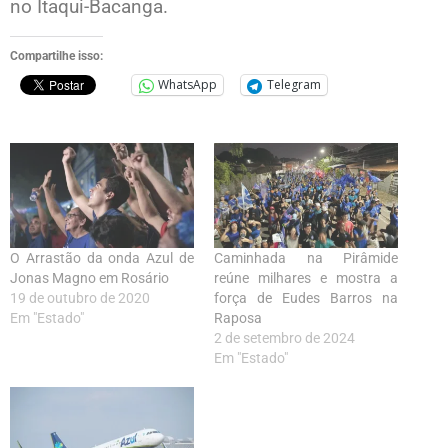
no Itaqui-Bacanga.
Compartilhe isso:
WhatsApp
Telegram
O Arrastão da onda Azul de
Caminhada na Pirâmide
Jonas Magno em Rosário
reúne milhares e mostra a
19 de outubro de 2020
força de Eudes Barros na
Em "Estado"
Raposa
2 de setembro de 2024
Em "Estado"