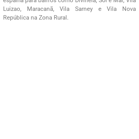
espalha para bairros como Divineia, Sol e Mar, Vila
Luizao, Maracanã, Vila Sarney e Vila Nova
República na Zona Rural.