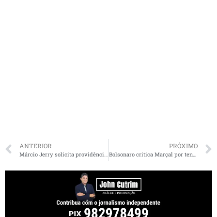
ANTERIOR
PRÓXIMO
Márcio Jerry solicita providências para a Casa de Apoio Ninar e Brandão responde
Bolsonaro critica Marçal por tentar “fazer palanque” na Paulista