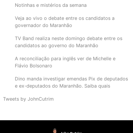
Notinhas e mistérios da semana
Veja ao vivo o debate entre os candidatos a
governador do Maranhão
TV Band realiza neste domingo debate entre os
candidatos ao governo do Maranhão
A reconciliação para inglês ver de Michelle e
Flávio Bolsonaro
Dino manda investigar emendas Pix de deputados
e ex-deputados do Maranhão. Saiba quais
Tweets by JohnCutrim