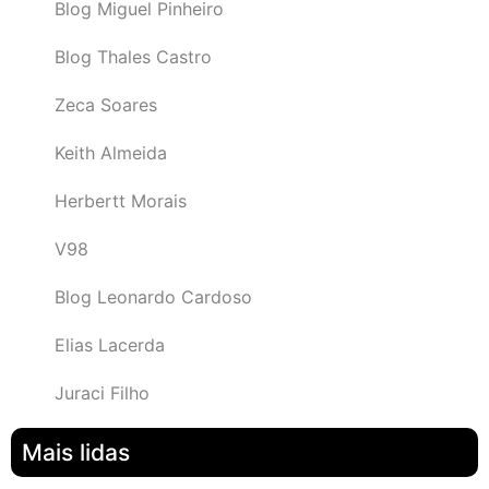
Blog Miguel Pinheiro
Blog Thales Castro
Zeca Soares
Keith Almeida
Herbertt Morais
V98
Blog Leonardo Cardoso
Elias Lacerda
Juraci Filho
Mais lidas