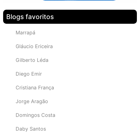
Blogs favoritos
Marrapá
Gláucio Ericeira
Gilberto Léda
Diego Emir
Cristiana França
Jorge Aragão
Domingos Costa
Daby Santos