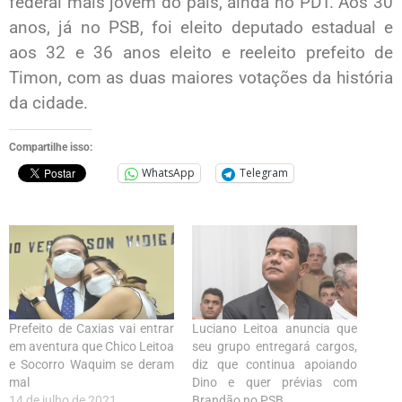
federal mais jovem do país, ainda no PDT. Aos 30
anos, já no PSB, foi eleito deputado estadual e
aos 32 e 36 anos eleito e reeleito prefeito de
Timon, com as duas maiores votações da história
da cidade.
Compartilhe isso:
WhatsApp
Telegram
Prefeito de Caxias vai entrar
Luciano Leitoa anuncia que
em aventura que Chico Leitoa
seu grupo entregará cargos,
e Socorro Waquim se deram
diz que continua apoiando
mal
Dino e quer prévias com
14 de julho de 2021
Brandão no PSB