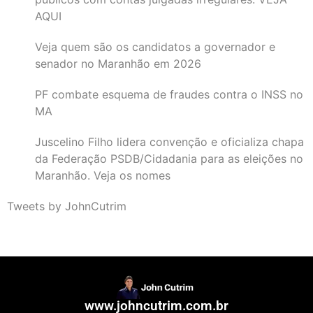
AQUI
Veja quem são os candidatos a governador e
senador no Maranhão em 2026
PF combate esquema de fraudes contra o INSS no
MA
Juscelino Filho lidera convenção e oficializa chapa
da Federação PSDB/Cidadania para as eleições no
Maranhão. Veja os nomes
Tweets by JohnCutrim
www.johncutrim.com.br