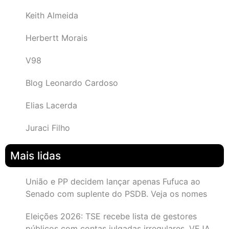
Keith Almeida
Herbertt Morais
V98
Blog Leonardo Cardoso
Elias Lacerda
Juraci Filho
Mais lidas
União e PP decidem lançar apenas Fufuca ao
Senado com suplente do PSDB. Veja os nomes
Eleições 2026: TSE recebe lista de gestores
públicos com contas julgadas irregulares. VEJA