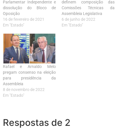
Parlamentar Independente e
definem composição das
dissolução do Bloco de
Comissões Técnicas da
Oposição
Assembleia Legislativa
16 de fevereiro de 2021
6 de junho de 2022
Em "Estado"
Em "Estado"
Rafael e Arnaldo Melo
pregam consenso na eleição
para presidência da
Assembleia
8 de novembro de 2022
Em "Estado"
Respostas de 2