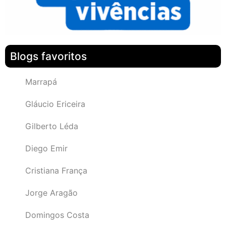
Blogs favoritos
Marrapá
Gláucio Ericeira
Gilberto Léda
Diego Emir
Cristiana França
Jorge Aragão
Domingos Costa