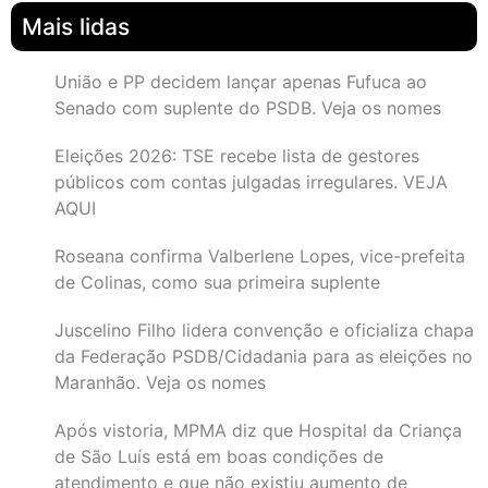
Mais lidas
União e PP decidem lançar apenas Fufuca ao
Senado com suplente do PSDB. Veja os nomes
Eleições 2026: TSE recebe lista de gestores
públicos com contas julgadas irregulares. VEJA
AQUI
Roseana confirma Valberlene Lopes, vice-prefeita
de Colinas, como sua primeira suplente
Juscelino Filho lidera convenção e oficializa chapa
da Federação PSDB/Cidadania para as eleições no
Maranhão. Veja os nomes
Após vistoria, MPMA diz que Hospital da Criança
de São Luís está em boas condições de
atendimento e que não existiu aumento de