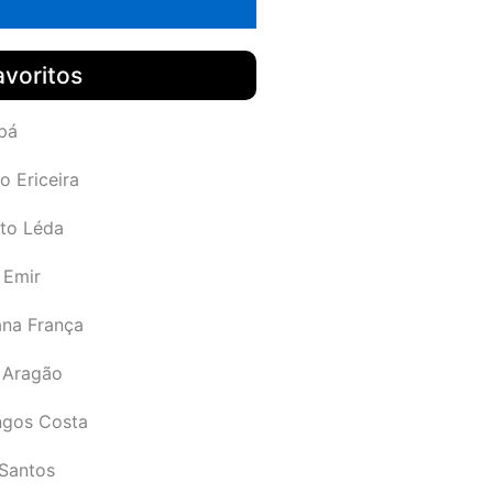
avoritos
pá
o Ericeira
rto Léda
 Emir
ana França
 Aragão
gos Costa
Santos