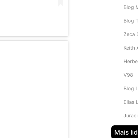
Blog M
Blog 
Zeca 
Keith
Herbe
V98
Blog 
Elias 
Juraci
Mais li