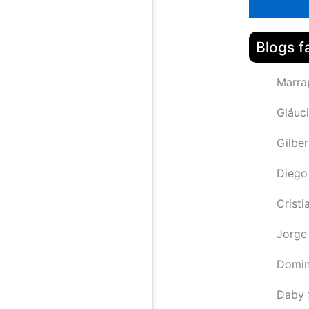
Blogs f
Marra
Gláuci
Gilbe
Diego
Cristi
Jorge
Domin
Daby 