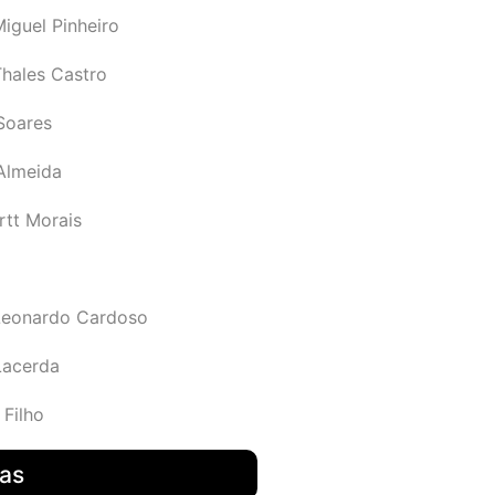
iguel Pinheiro
Thales Castro
Soares
 Almeida
rtt Morais
Leonardo Cardoso
Lacerda
 Filho
das