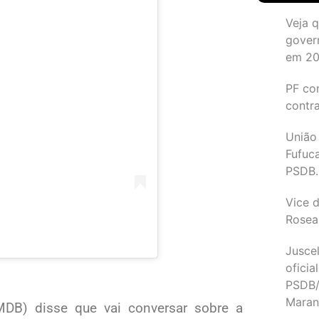
Veja 
gover
em 2
PF co
contr
União
Fufuc
PSDB.
Vice d
Rosea
Juscel
oficia
PSDB/
Maran
MDB) disse que vai conversar sobre a