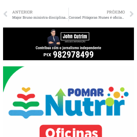
ANTERIOR
PRÓXIMO
Major Bruno ministra disciplina em curso do CFO
Coronel Pitágoras Nunes é oficializado como novo comandante-geral da Polícia Militar do Maranhão