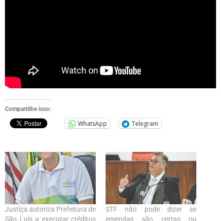
Compartilhe isso:
WhatsApp
Telegram
Justiça autoriza Prefeitura de
STF não pode dizer se
São Luís a executar créditos
emendas são certas ou