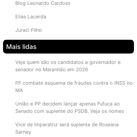
Blog Leonardo Cardoso
Elias Lacerda
Juraci Filho
Mais lidas
Veja quem são os candidatos a governador e
senador no Maranhão em 2026
PF combate esquema de fraudes contra o INSS no
MA
União e PP decidem lançar apenas Fufuca ao
Senado com suplente do PSDB. Veja os nomes
Vice de Imperatriz será suplente de Roseana
Sarney