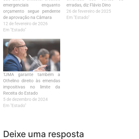
emergenciais enquanto
erradas, diz Flávio Dino
orçamento segue pendente
26 de fevereiro de 2025
de aprovação na Câmara
Em "Estado"
12 de fevereiro de 2026
Em "Estado"
TJMA garante também a
Othelino direito às emendas
impositivas no limite da
Receita do Estado
5 de dezembro de 2024
Em "Estado"
Deixe uma resposta