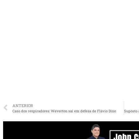
ANTERIOR
Caso dos respiradores: Weverton sai em defesa de Flávio Dino