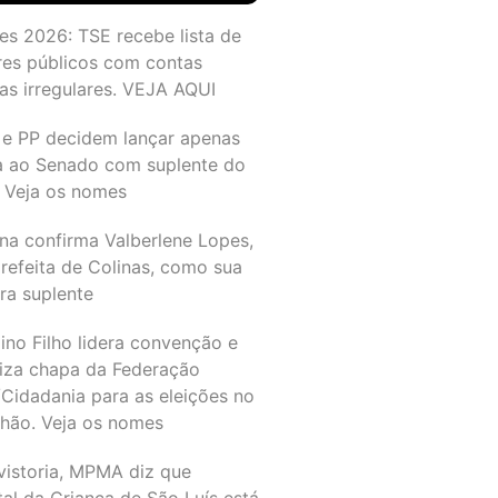
es 2026: TSE recebe lista de
res públicos com contas
as irregulares. VEJA AQUI
 e PP decidem lançar apenas
a ao Senado com suplente do
 Veja os nomes
na confirma Valberlene Lopes,
refeita de Colinas, como sua
ra suplente
ino Filho lidera convenção e
liza chapa da Federação
Cidadania para as eleições no
hão. Veja os nomes
vistoria, MPMA diz que
al da Criança de São Luís está