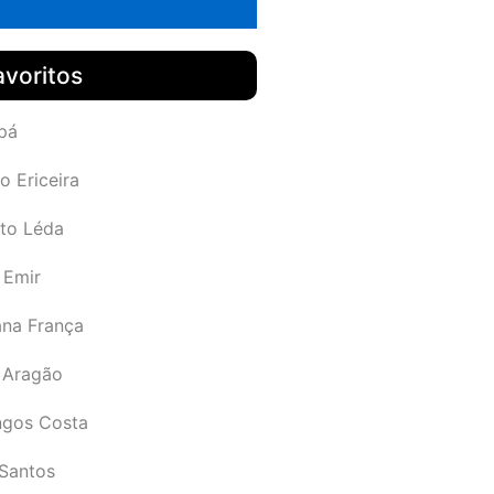
avoritos
pá
o Ericeira
rto Léda
 Emir
ana França
 Aragão
gos Costa
Santos