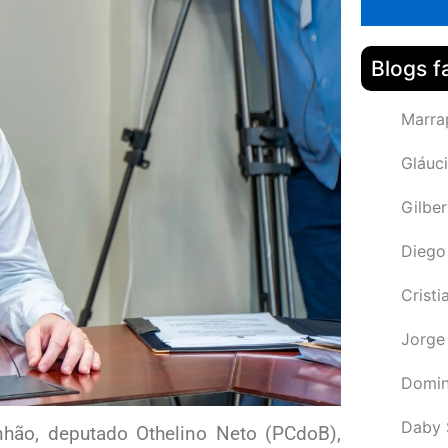
Blogs f
Marra
Gláuci
Gilbe
Diego
Cristi
Jorge
Domin
Daby 
nhão, deputado Othelino Neto (PCdoB),