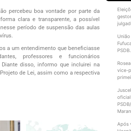
Eleiçõ
ão percebeu boa vontade por parte da
gesto
 forma clara e transparente, a possível
julgad
 nesse período de suspensão das aulas
írus.
União
Fufuc
mos a um entendimento que beneficiasse
PSDB.
antes, professores e funcionários
Rosea
Diante disso, informo que incluirei na
vice-p
rojeto de Lei, assim como a respectiva
primei
Juscel
oficia
PSDB/
Maran
Após 
Hospit