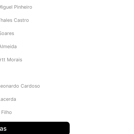
iguel Pinheiro
Thales Castro
Soares
 Almeida
rtt Morais
Leonardo Cardoso
Lacerda
 Filho
das