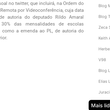
al no twitter, que incluirá, na Ordem do
Blog M
 Remota por Videoconferência, cuja data
Blog 
 de autoria do deputado Rildo Amaral
de 30% das mensalidades de escolas
Zeca 
im como a emenda ao PL, de autoria do
ior.
Keith
Herbe
V98
Blog 
Elias 
Juraci
Mais li