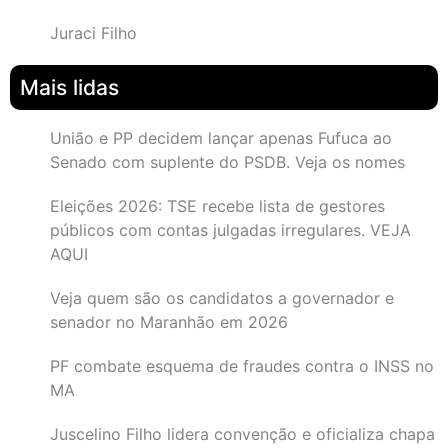
Juraci Filho
Mais lidas
União e PP decidem lançar apenas Fufuca ao
Senado com suplente do PSDB. Veja os nomes
Eleições 2026: TSE recebe lista de gestores
públicos com contas julgadas irregulares. VEJA
AQUI
Veja quem são os candidatos a governador e
senador no Maranhão em 2026
PF combate esquema de fraudes contra o INSS no
MA
Juscelino Filho lidera convenção e oficializa chapa