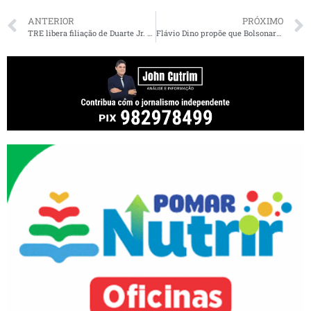
ANTERIOR
PRÓXIMO
TRE libera filiação de Duarte Jr. ao Republicanos
Flávio Dino propõe que Bolsonaro renuncie e Mourão assuma: “Brasil chegará em 2022 em melhores condições”