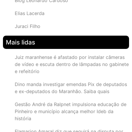
Blog Leonardo Cardoso
Elias Lacerda
Juraci Filho
Mais lidas
Juiz maranhense é afastado por instalar câmeras
de vídeo e escuta dentro de lâmpadas no gabinete
e refeitório
Dino manda investigar emendas Pix de deputados
e ex-deputados do Maranhão. Saiba quais
Gestão André da Ralpnet impulsiona educação de
Pinheiro e município alcança melhor Ideb da
história
Flamarion Amaral diz que seguirá na disputa por