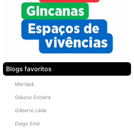
Blogs favoritos
Marrapá
Gláucio Ericeira
Gilberto Léda
Diego Emir