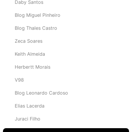
Daby Santos
Blog Miguel Pinheiro
Blog Thales Castro
Zeca Soares
Keith Almeida
Herbertt Morais
V98
Blog Leonardo Cardoso
Elias Lacerda
Juraci Filho