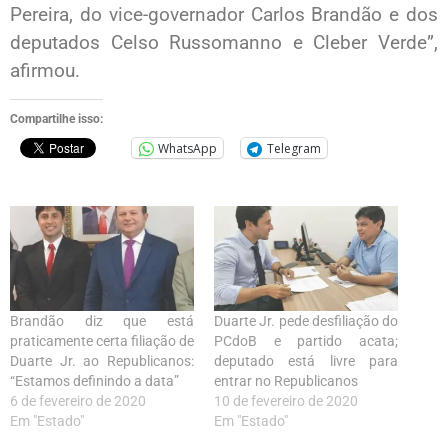
Pereira, do vice-governador Carlos Brandão e dos
deputados Celso Russomanno e Cleber Verde”,
afirmou.
Compartilhe isso:
WhatsApp
Telegram
Brandão diz que está
Duarte Jr. pede desfiliação do
praticamente certa filiação de
PCdoB e partido acata;
Duarte Jr. ao Republicanos:
deputado está livre para
“Estamos definindo a data”
entrar no Republicanos
6 de fevereiro de 2020
10 de fevereiro de 2020
Em "Estado"
Em "Estado"