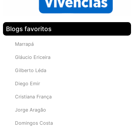
Blogs favoritos
Marrapá
Gláucio Ericeira
Gilberto Léda
Diego Emir
Cristiana França
Jorge Aragão
Domingos Costa