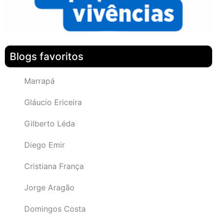
Blogs favoritos
Marrapá
Gláucio Ericeira
Gilberto Léda
Diego Emir
Cristiana França
Jorge Aragão
Domingos Costa