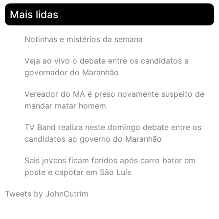
Mais lidas
Notinhas e mistérios da semana
Veja ao vivo o debate entre os candidatos a
governador do Maranhão
Vereador do MA é preso novamente suspeito de
mandar matar homem
TV Band realiza neste domingo debate entre os
candidatos ao governo do Maranhão
Seis jovens ficam feridos após carro bater em
poste e capotar em São Luís
Tweets by JohnCutrim