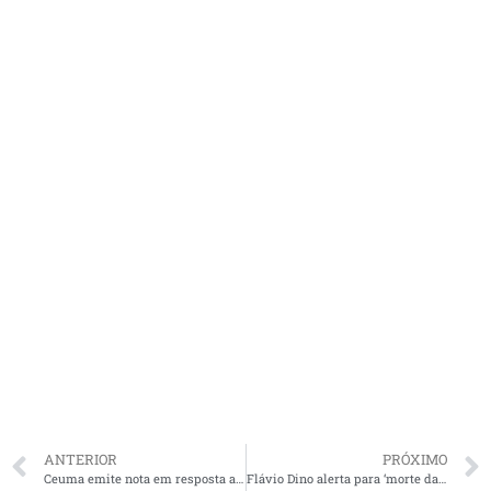
ANTERIOR
PRÓXIMO
Ceuma emite nota em resposta a críticas de aluna de Medicina
Flávio Dino alerta para ‘morte da governabilidade’ caso derrubem veto ao orçamento impositivo