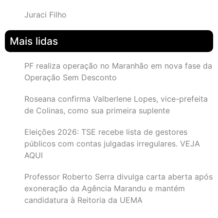
Juraci Filho
Mais lidas
PF realiza operação no Maranhão em nova fase da
Operação Sem Desconto
Roseana confirma Valberlene Lopes, vice-prefeita
de Colinas, como sua primeira suplente
Eleições 2026: TSE recebe lista de gestores
públicos com contas julgadas irregulares. VEJA
AQUI
Professor Roberto Serra divulga carta aberta após
exoneração da Agência Marandu e mantém
candidatura à Reitoria da UEMA