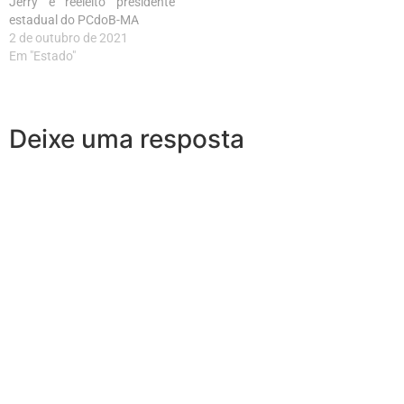
Jerry é reeleito presidente
estadual do PCdoB-MA
2 de outubro de 2021
Em "Estado"
Deixe uma resposta