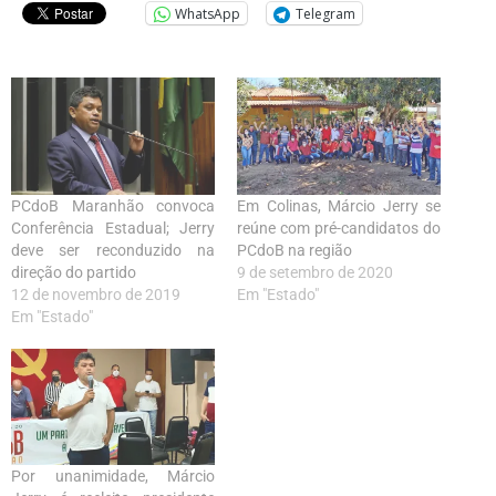
WhatsApp
Telegram
PCdoB Maranhão convoca
Em Colinas, Márcio Jerry se
Conferência Estadual; Jerry
reúne com pré-candidatos do
deve ser reconduzido na
PCdoB na região
direção do partido
9 de setembro de 2020
12 de novembro de 2019
Em "Estado"
Em "Estado"
Por unanimidade, Márcio