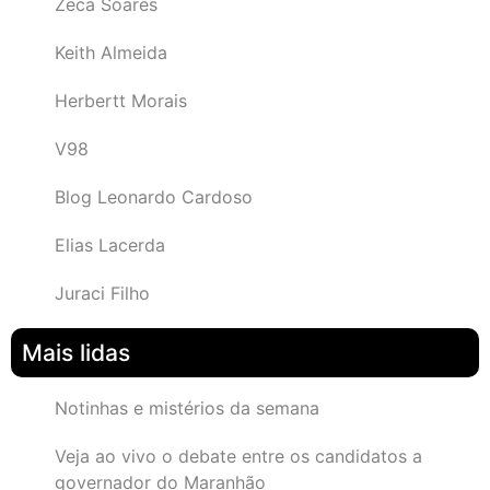
Zeca Soares
Keith Almeida
Herbertt Morais
V98
Blog Leonardo Cardoso
Elias Lacerda
Juraci Filho
Mais lidas
Notinhas e mistérios da semana
Veja ao vivo o debate entre os candidatos a
governador do Maranhão