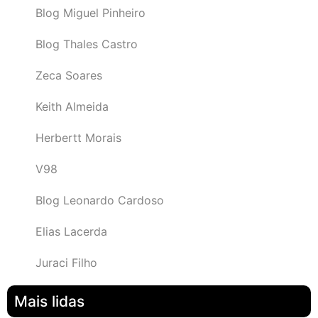
Blog Miguel Pinheiro
Blog Thales Castro
Zeca Soares
Keith Almeida
Herbertt Morais
V98
Blog Leonardo Cardoso
Elias Lacerda
Juraci Filho
Mais lidas