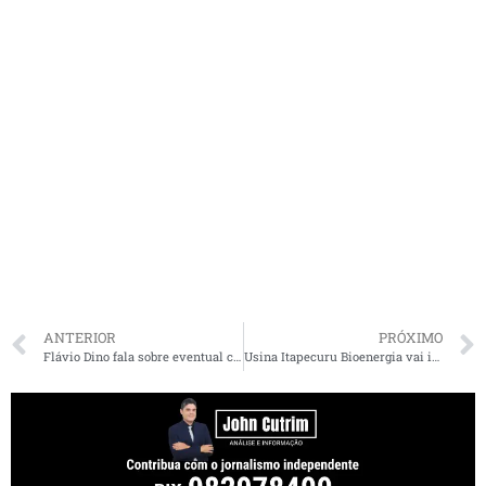
ANTERIOR
PRÓXIMO
Flávio Dino fala sobre eventual candidatura à Presidência em 2026
Usina Itapecuru Bioenergia vai iniciar Safra 23/24