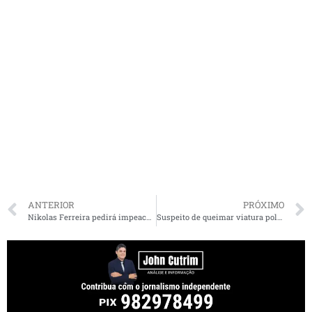
ANTERIOR
PRÓXIMO
Nikolas Ferreira pedirá impeachment de Dino por “indicação” de vice no MA
Suspeito de queimar viatura policial em frente a delegacia do Maranhão morre em confronto