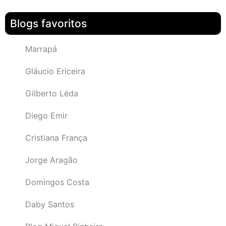
Blogs favoritos
Marrapá
Gláucio Ericeira
Gilberto Léda
Diego Emir
Cristiana França
Jorge Aragão
Domingos Costa
Daby Santos