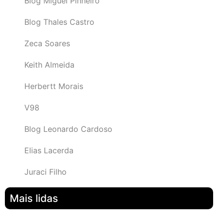
Blog Miguel Pinheiro
Blog Thales Castro
Zeca Soares
Keith Almeida
Herbertt Morais
V98
Blog Leonardo Cardoso
Elias Lacerda
Juraci Filho
Mais lidas