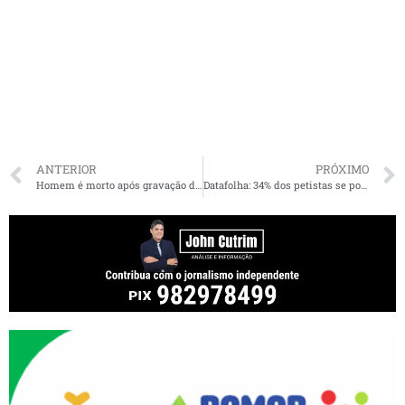
ANTERIOR
PRÓXIMO
Homem é morto após gravação de cantor em praia da Grande Ilha de São Luís
Datafolha: 34% dos petistas se posicionam à direita, e 14% dos bolsonaristas, à esquerda