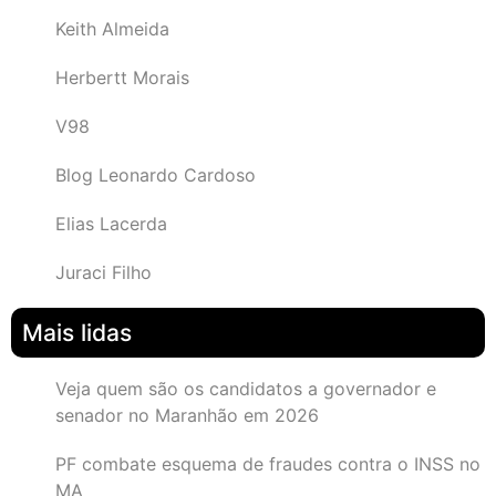
Keith Almeida
Herbertt Morais
V98
Blog Leonardo Cardoso
Elias Lacerda
Juraci Filho
Mais lidas
Veja quem são os candidatos a governador e
senador no Maranhão em 2026
PF combate esquema de fraudes contra o INSS no
MA