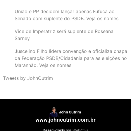
União e PP decidem lançar apenas Fufuca ao
Senado com suplente do PSDB. Veja os nomes
Vice de Imperatriz será suplente de Roseana
Sarney
Juscelino Filho lidera convenção e oficializa chapa
da Federação PSDB/Cidadania para as eleições no
Maranhão. Veja os nomes
Tweets by JohnCutrim
www.johncutrim.com.br
Desenvolvido por
WebAtiva