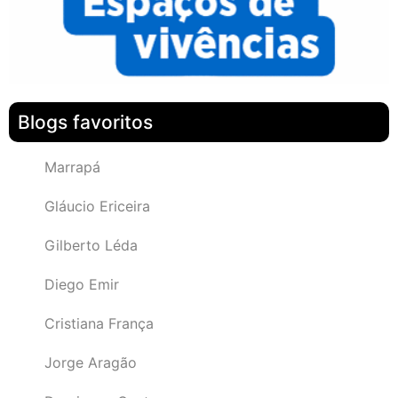
Blogs favoritos
Marrapá
Gláucio Ericeira
Gilberto Léda
Diego Emir
Cristiana França
Jorge Aragão