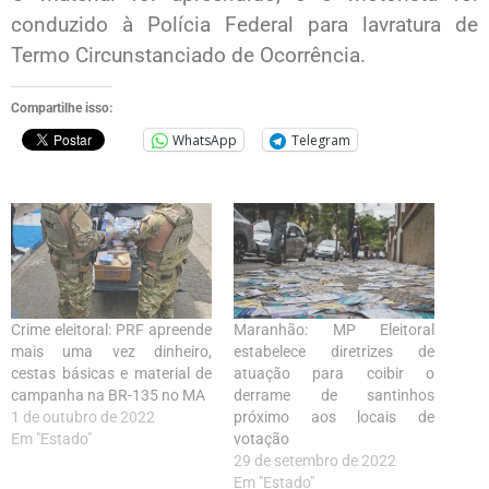
conduzido à Polícia Federal para lavratura de
Termo Circunstanciado de Ocorrência.
Compartilhe isso:
WhatsApp
Telegram
Crime eleitoral: PRF apreende
Maranhão: MP Eleitoral
mais uma vez dinheiro,
estabelece diretrizes de
cestas básicas e material de
atuação para coibir o
campanha na BR-135 no MA
derrame de santinhos
1 de outubro de 2022
próximo aos locais de
Em "Estado"
votação
29 de setembro de 2022
Em "Estado"