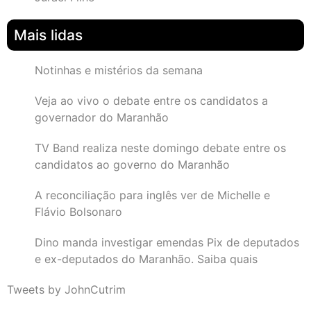
Mais lidas
Notinhas e mistérios da semana
Veja ao vivo o debate entre os candidatos a
governador do Maranhão
TV Band realiza neste domingo debate entre os
candidatos ao governo do Maranhão
A reconciliação para inglês ver de Michelle e
Flávio Bolsonaro
Dino manda investigar emendas Pix de deputados
e ex-deputados do Maranhão. Saiba quais
Tweets by JohnCutrim