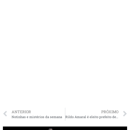
ANTERIOR
PRÓXIMO
Notinhas e mistérios da semana
Rildo Amaral é eleito prefeito de Imperatriz