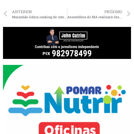
ANTERIOR
PRÓXIMO
Maranhão lidera ranking de internações por doenças relacionadas ao saneamento ambiental inadequado
Assembleia do MA realizará Sessão Solene em homenagem a Sarney pela redemocratização do Brasil