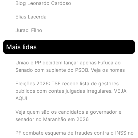
Blog Leonardo Cardoso
Elias Lacerda
Juraci Filho
Mais lidas
União e PP decidem lançar apenas Fufuca ao
Senado com suplente do PSDB. Veja os nomes
Eleições 2026: TSE recebe lista de gestores
públicos com contas julgadas irregulares. VEJA
AQUI
Veja quem são os candidatos a governador e
senador no Maranhão em 2026
PF combate esquema de fraudes contra o INSS no