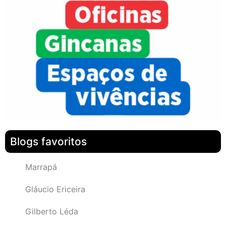
Blogs favoritos
Marrapá
Gláucio Ericeira
Gilberto Léda