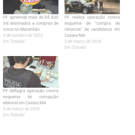
PF apreende mais de R$ 830
PF realiza operação contra
mil destinados a compras de
esquema de “compra de
votos no Maranhão
renúncia” de candidatos em
4 de outubro de 2024
Caxias/MA
Em "Estado"
3 de março de 2026
Em "Estado"
PF deflagra operação contra
esquema de corrupção
eleitoral em Caxias/MA
5 de março de 2026
Em "Estado"