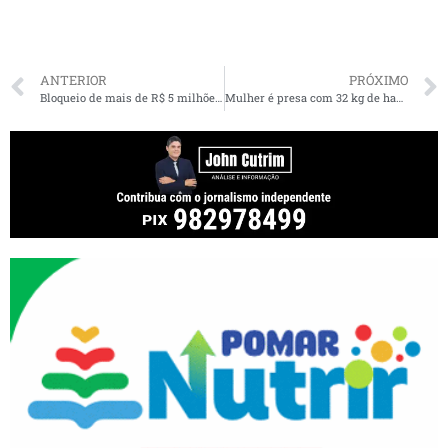
ANTERIOR
PRÓXIMO
Bloqueio de mais de R$ 5 milhões do Município de Coroatá é determinado pela Justiça
Mulher é presa com 32 kg de haxixe no aeroporto de São Luís