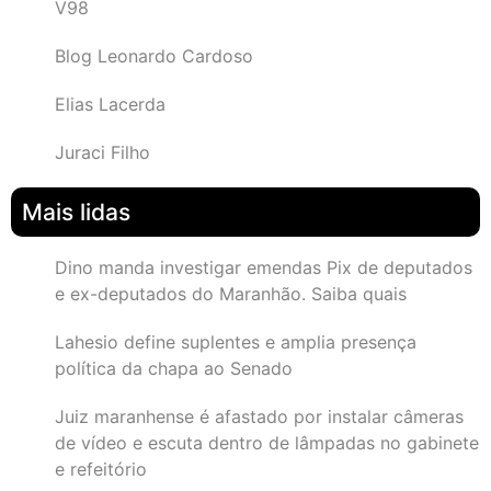
V98
Blog Leonardo Cardoso
Elias Lacerda
Juraci Filho
Mais lidas
Dino manda investigar emendas Pix de deputados
e ex-deputados do Maranhão. Saiba quais
Lahesio define suplentes e amplia presença
política da chapa ao Senado
Juiz maranhense é afastado por instalar câmeras
de vídeo e escuta dentro de lâmpadas no gabinete
e refeitório