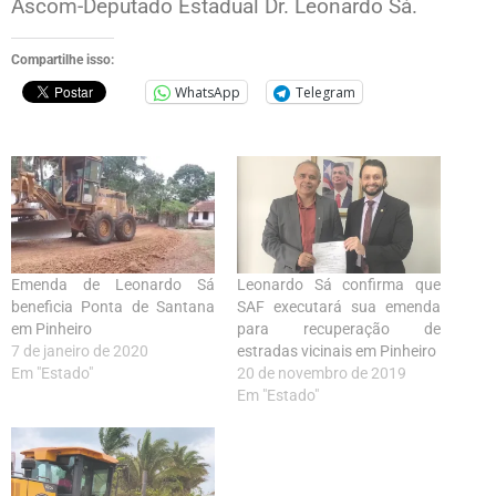
Ascom-Deputado Estadual Dr. Leonardo Sá.
Compartilhe isso:
WhatsApp
Telegram
Emenda de Leonardo Sá
Leonardo Sá confirma que
beneficia Ponta de Santana
SAF executará sua emenda
em Pinheiro
para recuperação de
7 de janeiro de 2020
estradas vicinais em Pinheiro
Em "Estado"
20 de novembro de 2019
Em "Estado"