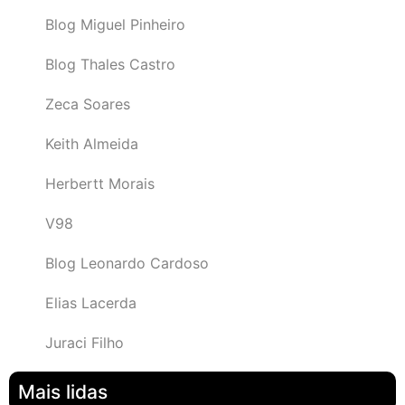
Blog Miguel Pinheiro
Blog Thales Castro
Zeca Soares
Keith Almeida
Herbertt Morais
V98
Blog Leonardo Cardoso
Elias Lacerda
Juraci Filho
Mais lidas