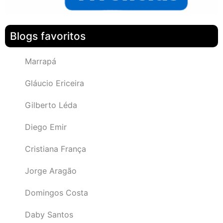
Blogs favoritos
Marrapá
Gláucio Ericeira
Gilberto Léda
Diego Emir
Cristiana França
Jorge Aragão
Domingos Costa
Daby Santos