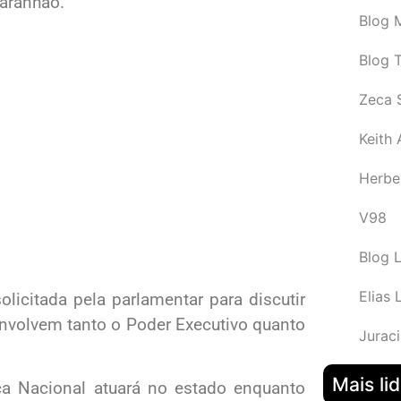
Maranhão.
Blog M
Blog 
Zeca 
Keith
Herbe
V98
Blog 
Elias 
solicitada pela parlamentar para discutir
envolvem tanto o Poder Executivo quanto
Juraci
Mais li
ça Nacional atuará no estado enquanto