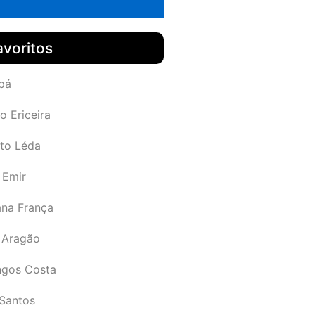
avoritos
pá
o Ericeira
rto Léda
 Emir
ana França
 Aragão
gos Costa
Santos