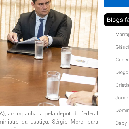
Blogs f
Marra
Gláuci
Gilbe
Diego
Cristi
Jorge
Domin
MA), acompanhada pela deputada federal
nistro da Justiça, Sérgio Moro, para
Daby 