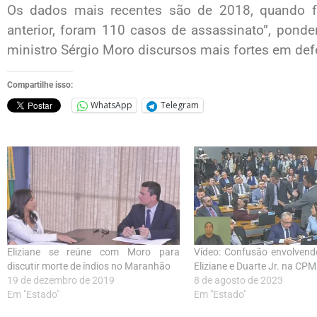
Os dados mais recentes são de 2018, quando f
anterior, foram 110 casos de assassinato”, ponde
ministro Sérgio Moro discursos mais fortes em def
Compartilhe isso:
WhatsApp
Telegram
Eliziane se reúne com Moro para
Vídeo: Confusão envolvendo
discutir morte de índios no Maranhão
Eliziane e Duarte Jr. na CPM
19 de dezembro de 2019
8 de agosto de 2023
Em "Estado"
Em "Estado"