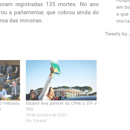
oram registradas 135 mortes. No ano
em bo
rou a parlamentar, que cobrou ainda do
e que
esa das minorias.
morta
Tweets by 
 Feliciano,
Eliziane leva parecer da CPMI a STF e
I
TCU
23 de outubro de 2023
Em "Estado"