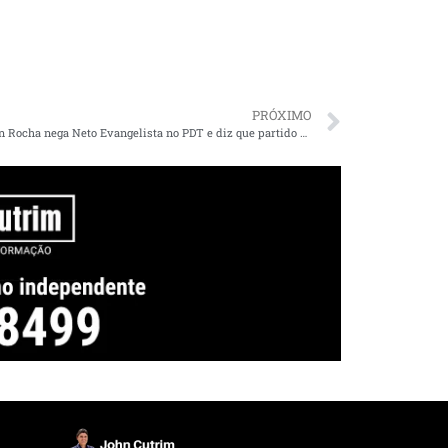
PRÓXIMO
Weverton Rocha nega Neto Evangelista no PDT e diz que partido pode apoair candidato do PCdoB, DEM, PSB