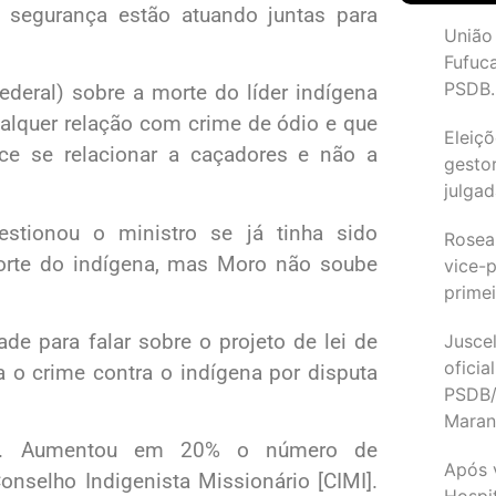
 segurança estão atuando juntas para
União
Fufuc
PSDB.
ederal) sobre a morte do líder indígena
alquer relação com crime de ódio e que
Eleiçõ
ce se relacionar a caçadores e não a
gesto
julgad
estionou o ministro se já tinha sido
Rosea
orte do indígena, mas Moro não soube
vice-p
primei
de para falar sobre o projeto de lei de
Juscel
oficia
a o crime contra o indígena por disputa
PSDB/
Maran
io’. Aumentou em 20% o número de
Após 
onselho Indigenista Missionário [CIMI].
Hospit