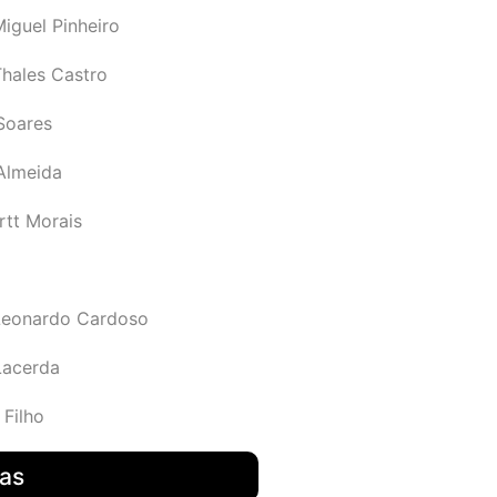
iguel Pinheiro
Thales Castro
Soares
 Almeida
rtt Morais
Leonardo Cardoso
Lacerda
 Filho
das