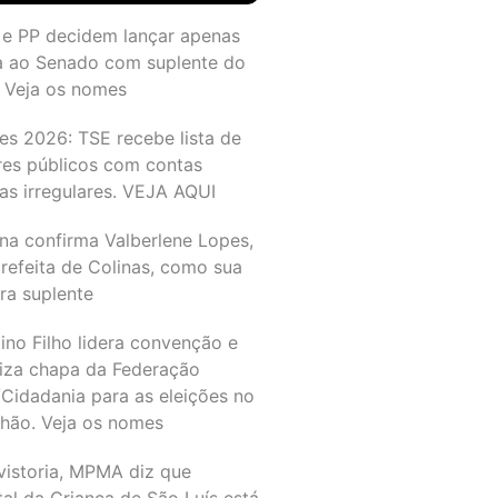
 e PP decidem lançar apenas
a ao Senado com suplente do
 Veja os nomes
es 2026: TSE recebe lista de
res públicos com contas
as irregulares. VEJA AQUI
na confirma Valberlene Lopes,
refeita de Colinas, como sua
ra suplente
ino Filho lidera convenção e
liza chapa da Federação
Cidadania para as eleições no
hão. Veja os nomes
vistoria, MPMA diz que
al da Criança de São Luís está