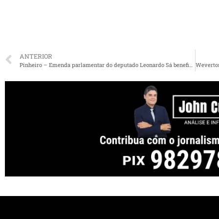
ANTERIOR
Pinheiro – Emenda parlamentar do deputado Leonardo Sá beneficia moradores com recuperação de estradas vicinais na região do Gama