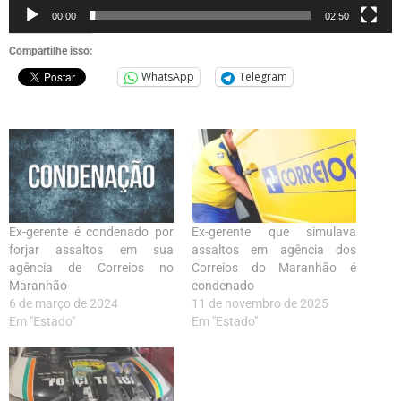
00:00
02:50
Compartilhe isso:
WhatsApp
Telegram
Ex-gerente é condenado por
Ex-gerente que simulava
forjar assaltos em sua
assaltos em agência dos
agência de Correios no
Correios do Maranhão é
Maranhão
condenado
6 de março de 2024
11 de novembro de 2025
Em "Estado"
Em "Estado"