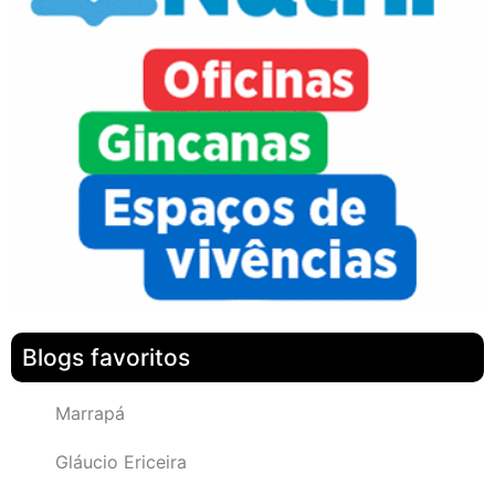
Blogs favoritos
Marrapá
Gláucio Ericeira