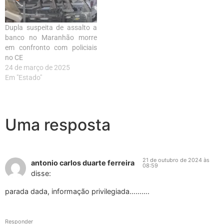
Dupla suspeita de assalto a
banco no Maranhão morre
em confronto com policiais
no CE
24 de março de 2025
Em "Estado"
Uma resposta
21 de outubro de 2024 às
antonio carlos duarte ferreira
08:59
disse:
parada dada, informação privilegiada……….
Responder