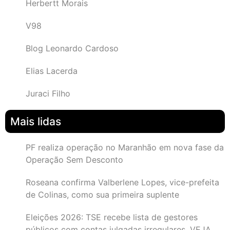
Herbertt Morais
V98
Blog Leonardo Cardoso
Elias Lacerda
Juraci Filho
Mais lidas
PF realiza operação no Maranhão em nova fase da
Operação Sem Desconto
Roseana confirma Valberlene Lopes, vice-prefeita
de Colinas, como sua primeira suplente
Eleições 2026: TSE recebe lista de gestores
públicos com contas julgadas irregulares. VEJA