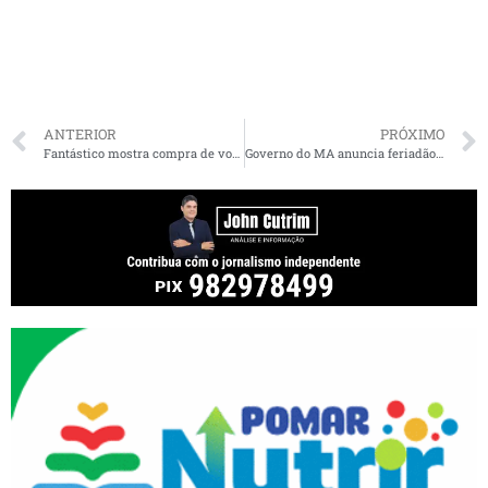
ANTERIOR
PRÓXIMO
Fantástico mostra compra de votos em cidade do Maranhão
Governo do MA anuncia feriadão para servidores