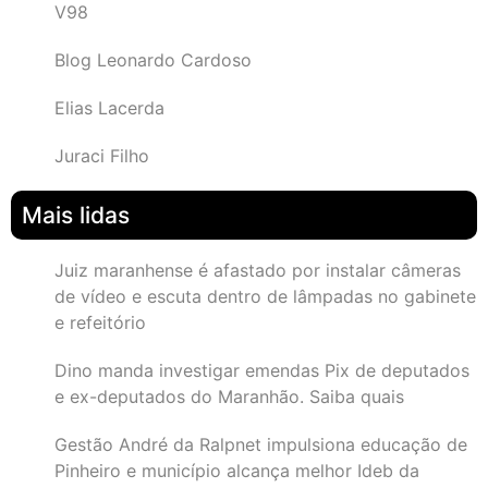
V98
Blog Leonardo Cardoso
Elias Lacerda
Juraci Filho
Mais lidas
Juiz maranhense é afastado por instalar câmeras
de vídeo e escuta dentro de lâmpadas no gabinete
e refeitório
Dino manda investigar emendas Pix de deputados
e ex-deputados do Maranhão. Saiba quais
Gestão André da Ralpnet impulsiona educação de
Pinheiro e município alcança melhor Ideb da