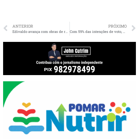
ANTERIOR
PRÓXIMO
Edivaldo avança com obras de reconstrução do mercado da Cohab
Com 59% das intenções de voto, Escutec reafirma favoritismo de Ferdinando Coutinho