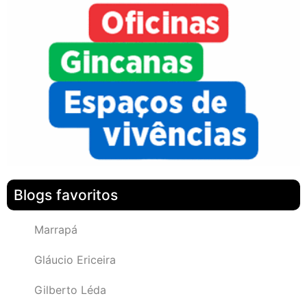
Blogs favoritos
Marrapá
Gláucio Ericeira
Gilberto Léda