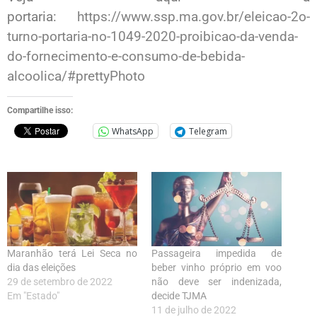
portaria:
https://www.ssp.ma.gov.br/eleicao-2o-
turno-portaria-no-1049-2020-proibicao-da-venda-
do-fornecimento-e-consumo-de-bebida-
alcoolica/#prettyPhoto
Compartilhe isso:
WhatsApp
Telegram
Maranhão terá Lei Seca no
Passageira impedida de
dia das eleições
beber vinho próprio em voo
29 de setembro de 2022
não deve ser indenizada,
Em "Estado"
decide TJMA
11 de julho de 2022