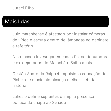
Juraci Filho
Mais lidas
Juiz maranhense é afastado por instalar câmeras
de vídeo e escuta dentro de lâmpadas no gabinete
e refeitório
Dino manda investigar emendas Pix de deputados
e ex-deputados do Maranhão. Saiba quais
Gestão André da Ralpnet impulsiona educação de
Pinheiro e município alcança melhor Ideb da
história
Lahesio define suplentes e amplia presença
política da chapa ao Senado