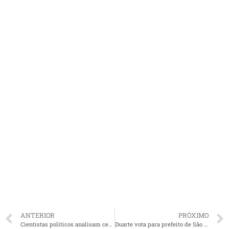
ANTERIOR
PRÓXIMO
Cientistas políticos analisam cenário das eleições no MA no Resenha. Veja a entrevista
Duarte vota para prefeito de São Luís, acompanhado pela esposa, vice e autoridades