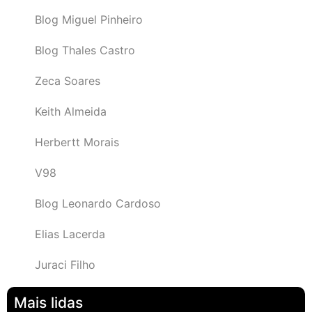
Blog Miguel Pinheiro
Blog Thales Castro
Zeca Soares
Keith Almeida
Herbertt Morais
V98
Blog Leonardo Cardoso
Elias Lacerda
Juraci Filho
Mais lidas