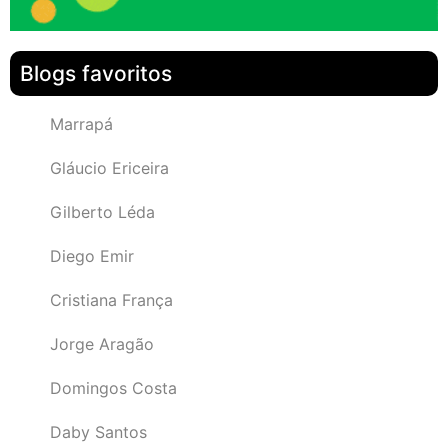
Blogs favoritos
Marrapá
Gláucio Ericeira
Gilberto Léda
Diego Emir
Cristiana França
Jorge Aragão
Domingos Costa
Daby Santos