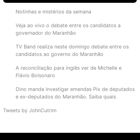
Notinhas e mistérios da semana
Veja ao vivo o debate entre os candidatos a
governador do Maranhão
TV Band realiza neste domingo debate entre os
candidatos ao governo do Maranhão
A reconciliação para inglês ver de Michelle e
Flávio Bolsonaro
Dino manda investigar emendas Pix de deputados
e ex-deputados do Maranhão. Saiba quais
Tweets by JohnCutrim