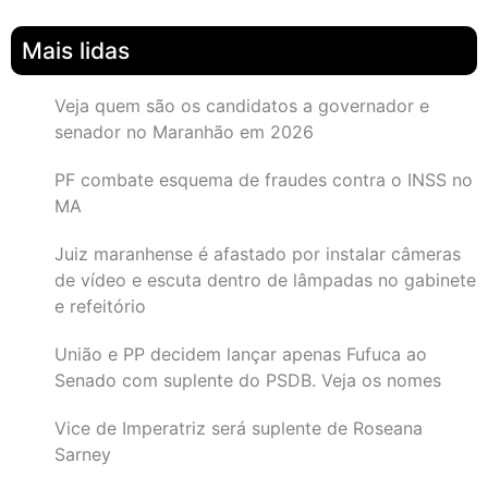
Mais lidas
Veja quem são os candidatos a governador e
senador no Maranhão em 2026
PF combate esquema de fraudes contra o INSS no
MA
Juiz maranhense é afastado por instalar câmeras
de vídeo e escuta dentro de lâmpadas no gabinete
e refeitório
União e PP decidem lançar apenas Fufuca ao
Senado com suplente do PSDB. Veja os nomes
Vice de Imperatriz será suplente de Roseana
Sarney