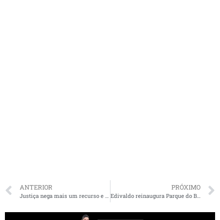
ANTERIOR
PRÓXIMO
Justiça nega mais um recurso e prefeita de Monção corre o risco de ser afastada do cargo
Edivaldo reinaugura Parque do Bom Menino, marcando o início das comemorações dos 408 anos de São Luís