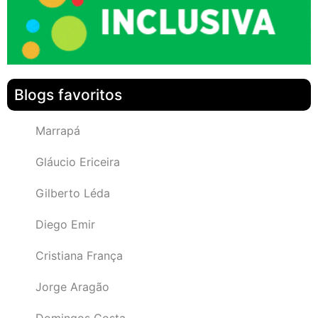
Blogs favoritos
Marrapá
Gláucio Ericeira
Gilberto Léda
Diego Emir
Cristiana França
Jorge Aragão
Domingos Costa