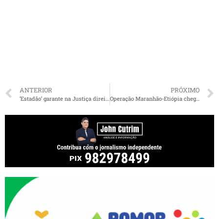
ANTERIOR
PRÓXIMO
‘Estadão’ garante na Justiça direito de obter resultados de exames de Bolsonaro
Operação Maranhão-Etiópia chega ao TCU e ministro cobra Receita de reação desproporcional