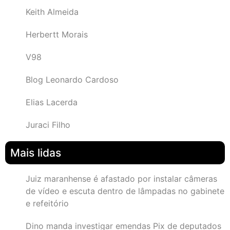
Keith Almeida
Herbertt Morais
V98
Blog Leonardo Cardoso
Elias Lacerda
Juraci Filho
Mais lidas
Juiz maranhense é afastado por instalar câmeras
de vídeo e escuta dentro de lâmpadas no gabinete
e refeitório
Dino manda investigar emendas Pix de deputados