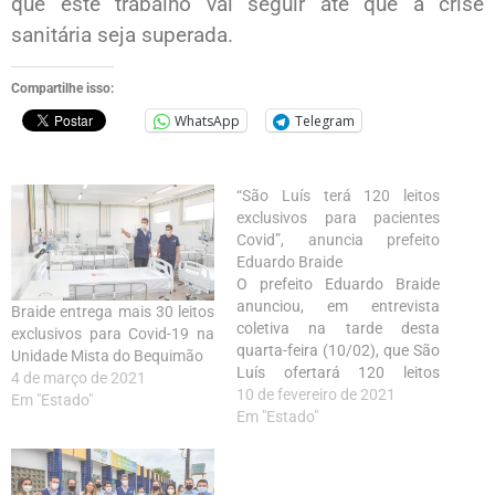
que este trabalho vai seguir até que a crise
sanitária seja superada.
Compartilhe isso:
WhatsApp
Telegram
“São Luís terá 120 leitos
exclusivos para pacientes
Covid”, anuncia prefeito
Eduardo Braide
O prefeito Eduardo Braide
anunciou, em entrevista
Braide entrega mais 30 leitos
coletiva na tarde desta
exclusivos para Covid-19 na
quarta-feira (10/02), que São
Unidade Mista do Bequimão
Luís ofertará 120 leitos
4 de março de 2021
exclusivos para atendimento
10 de fevereiro de 2021
Em "Estado"
a pacientes com Covid-19,
Em "Estado"
sendo 30 leitos de Unidade de
Terapia Intensiva (UTI) e 90
leitos de enfermaria. A