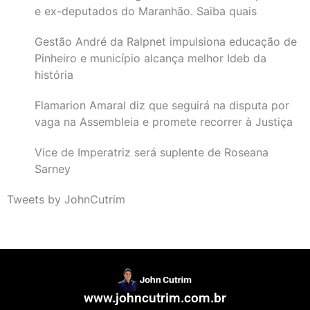
e ex-deputados do Maranhão. Saiba quais
Gestão André da Ralpnet impulsiona educação de
Pinheiro e município alcança melhor Ideb da
história
Flamarion Amaral diz que seguirá na disputa por
vaga na Assembleia e promete recorrer à Justiça
Vice de Imperatriz será suplente de Roseana
Sarney
Tweets by JohnCutrim
www.johncutrim.com.br