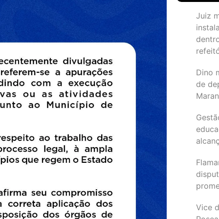
Juiz 
instal
dentr
refeit
Dino 
de de
Maran
Gestã
educa
alcanç
Flama
dispu
promet
Vice d
Rosea