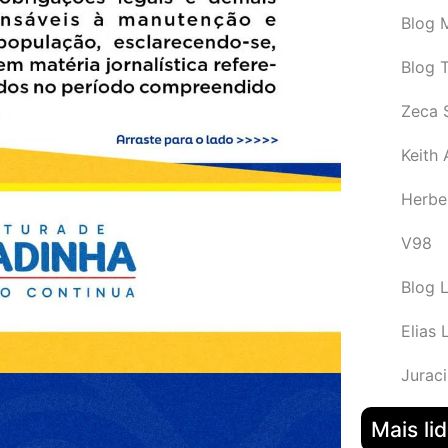
Blog M
Blog 
Zeca 
Keith
Herbe
V98
Blog 
Elias 
Juraci
Mais li