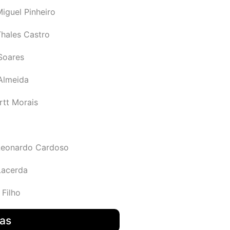
iguel Pinheiro
Thales Castro
Soares
 Almeida
rtt Morais
Leonardo Cardoso
Lacerda
 Filho
das