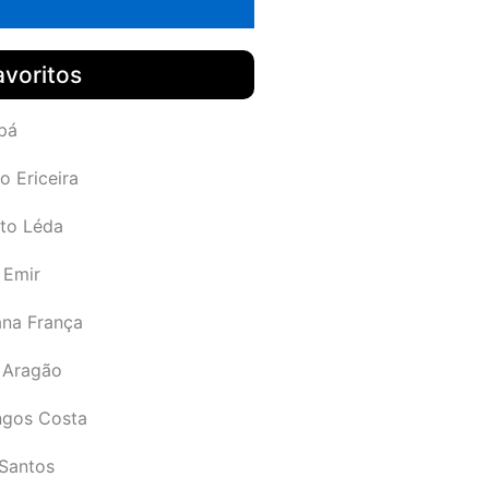
avoritos
pá
o Ericeira
rto Léda
 Emir
ana França
 Aragão
gos Costa
Santos