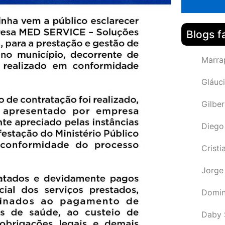
Blogs f
Marra
Gláuci
Gilbe
Diego
Cristi
Jorge
Domin
Daby 