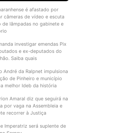
maranhense é afastado por
ar câmeras de vídeo e escuta
o de lâmpadas no gabinete e
ório
manda investigar emendas Pix
putados e ex-deputados do
hão. Saiba quais
o André da Ralpnet impulsiona
ção de Pinheiro e município
a melhor Ideb da história
rion Amaral diz que seguirá na
ta por vaga na Assembleia e
e recorrer à Justiça
e Imperatriz será suplente de
na Sarney