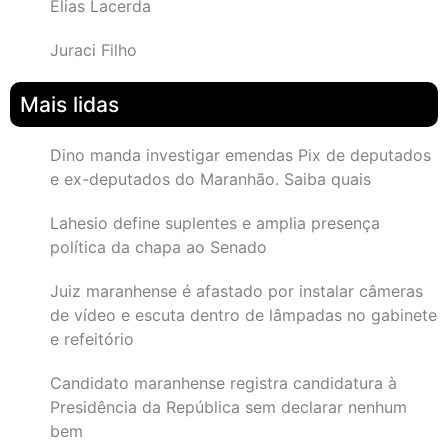
Elias Lacerda
Juraci Filho
Mais lidas
Dino manda investigar emendas Pix de deputados
e ex-deputados do Maranhão. Saiba quais
Lahesio define suplentes e amplia presença
política da chapa ao Senado
Juiz maranhense é afastado por instalar câmeras
de vídeo e escuta dentro de lâmpadas no gabinete
e refeitório
Candidato maranhense registra candidatura à
Presidência da República sem declarar nenhum
bem