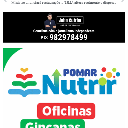
Ministro anunciará restauração da BR-135 (Miranda do Norte – Caxuxa)
TJMA altera regimento e dispensa sabatina com candidatos do Quinto Constitucional