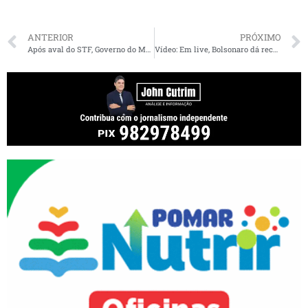
ANTERIOR
PRÓXIMO
Após aval do STF, Governo do Maranhão vai editar regras para evitar aglomeração em bancos
Vídeo: Em live, Bolsonaro dá recado a Mandetta: “Paciente pode trocar de médico”