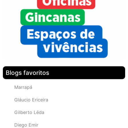
Blogs favoritos
Marrapá
Gláucio Ericeira
Gilberto Léda
Diego Emir