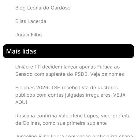
Blog Leonardo Cardoso
Elias Lacerda
Juraci Filho
Mais lidas
União e PP decidem lançar apenas Fufuca ao
Senado com suplente do PSDB. Veja os nomes
Eleições 2026: TSE recebe lista de gestores
públicos com contas julgadas irregulares. VEJA
AQUI
Roseana confirma Valberlene Lopes, vice-prefeita
de Colinas, como sua primeira suplente
Juscelino Filho lidera convenção e oficializa chapa