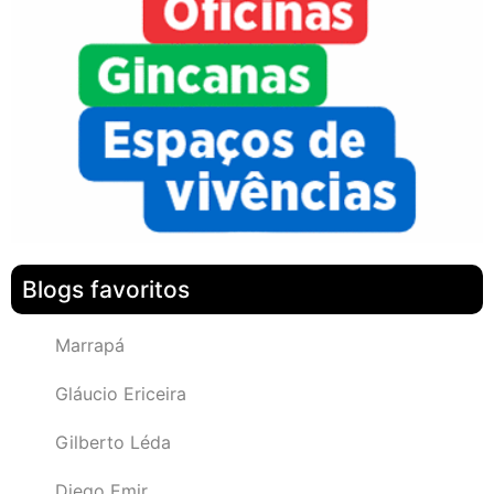
Blogs favoritos
Marrapá
Gláucio Ericeira
Gilberto Léda
Diego Emir