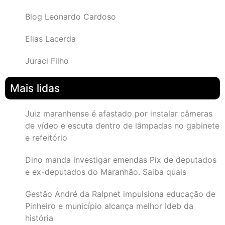
Blog Leonardo Cardoso
Elias Lacerda
Juraci Filho
Mais lidas
Juiz maranhense é afastado por instalar câmeras
de vídeo e escuta dentro de lâmpadas no gabinete
e refeitório
Dino manda investigar emendas Pix de deputados
e ex-deputados do Maranhão. Saiba quais
Gestão André da Ralpnet impulsiona educação de
Pinheiro e município alcança melhor Ideb da
história