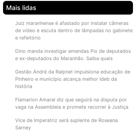
Mais lidas
Juiz maranhense é afastado por instalar câmeras
de vídeo e escuta dentro de lâmpadas no gabinete
e refeitório
Dino manda investigar emendas Pix de deputados
e ex-deputados do Maranhão. Saiba quais
Gestão André da Ralpnet impulsiona educação de
Pinheiro e município alcança melhor Ideb da
história
Flamarion Amaral diz que seguirá na disputa por
vaga na Assembleia e promete recorrer à Justiça
Vice de Imperatriz será suplente de Roseana
Sarney