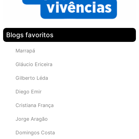
Blogs favoritos
Marrapá
Gláucio Ericeira
Gilberto Léda
Diego Emir
Cristiana França
Jorge Aragão
Domingos Costa