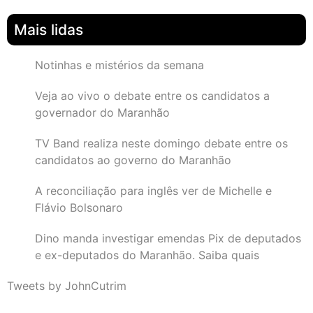
Mais lidas
Notinhas e mistérios da semana
Veja ao vivo o debate entre os candidatos a
governador do Maranhão
TV Band realiza neste domingo debate entre os
candidatos ao governo do Maranhão
A reconciliação para inglês ver de Michelle e
Flávio Bolsonaro
Dino manda investigar emendas Pix de deputados
e ex-deputados do Maranhão. Saiba quais
Tweets by JohnCutrim