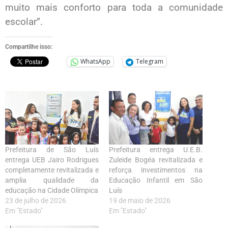
muito mais conforto para toda a comunidade
escolar”.
Compartilhe isso:
WhatsApp
Telegram
Prefeitura de São Luís
Prefeitura entrega U.E.B.
entrega UEB Jairo Rodrigues
Zuleide Bogéa revitalizada e
completamente revitalizada e
reforça investimentos na
amplia qualidade da
Educação Infantil em São
educação na Cidade Olímpica
Luís
23 de julho de 2026
19 de maio de 2026
Em "Estado"
Em "Estado"