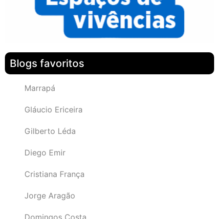
Blogs favoritos
Marrapá
Gláucio Ericeira
Gilberto Léda
Diego Emir
Cristiana França
Jorge Aragão
Domingos Costa