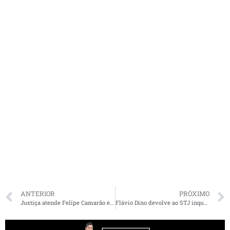
ANTERIOR
PRÓXIMO
Justiça atende Felipe Camarão e barra provas usadas pela CPI da Alema
Flávio Dino devolve ao STJ inquérito sobre desvios na compra de respiradores por Rui Costa