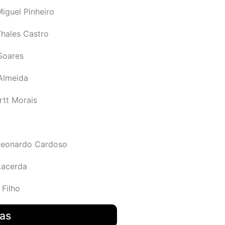
iguel Pinheiro
Thales Castro
Soares
 Almeida
rtt Morais
Leonardo Cardoso
Lacerda
 Filho
das