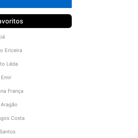
avoritos
pá
o Ericeira
rto Léda
 Emir
ana França
 Aragão
gos Costa
Santos