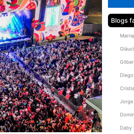
Blogs f
Marra
Gláuci
Gilbe
Diego
Cristi
Jorge
Domin
Daby 