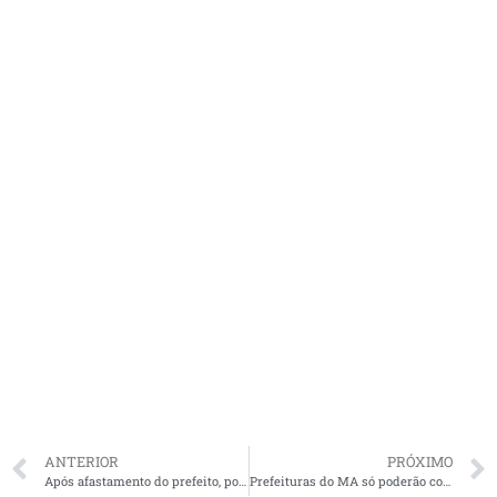
ANTERIOR
PRÓXIMO
Após afastamento do prefeito, posse de vice no comando de Buriticupu(MA) acontece nesta terça (26)
Prefeituras do MA só poderão contratar shows de R$ 250 mil até R$ 700 mil, diz norma técnica que regulamenta gastos com festividades no estado