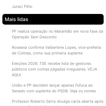
Juraci Filho
Mais lidas
PF realiza operação no Maranhão em nova fase da
Operação Sem Desconto
Roseana confirma Valberlene Lopes, vice-prefeita
de Colinas, como sua primeira suplente
Eleições 2026: TSE recebe lista de gestores
públicos com contas julgadas irregulares. VEJA
AQUI
União e PP decidem lançar apenas Fufuca ao
Senado com suplente do PSDB. Veja os nomes
Professor Roberto Serra divulga carta aberta após