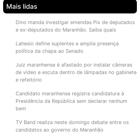
Mais lidas
Dino manda investigar emendas Pix de deputados
e ex-deputados do Maranhão. Saiba quais
Lahesio define suplentes e amplia presença
política da chapa ao Senado
Juiz maranhense é afastado por instalar câmeras
de vídeo e escuta dentro de lâmpadas no gabinete
e refeitório
Candidato maranhense registra candidatura à
Presidência da República sem declarar nenhum
bem
TV Band realiza neste domingo debate entre os
candidatos ao governo do Maranhão