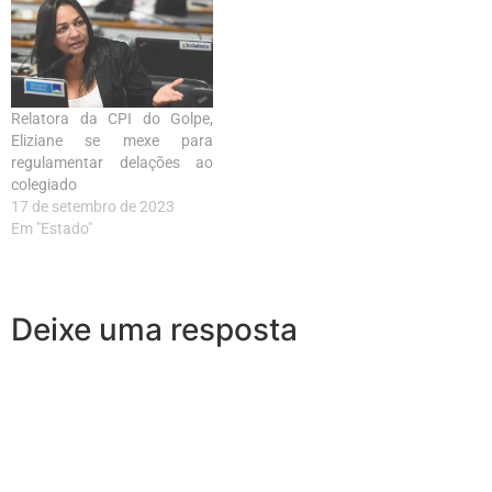
Relatora da CPI do Golpe,
Eliziane se mexe para
regulamentar delações ao
colegiado
17 de setembro de 2023
Em "Estado"
Deixe uma resposta