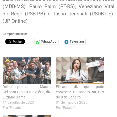
(MDB-MS), Paulo Paim (PT-RS), Veneziano Vital
do Rêgo (PSB-PB) e Tasso Jerissati (PSDB-CE).
(JP Online)
Compartilhe isso:
WhatsApp
Telegram
Delação premiada de Mauro
Eliziane diz que pode
Cid para CPI seria a glória, diz
convocar Bolsonaro na CPI
Eliziane Gama
do 8 de Janeiro
11 de julho de 2023
31 de maio de 2023
Em "Estado"
Em "Estado"