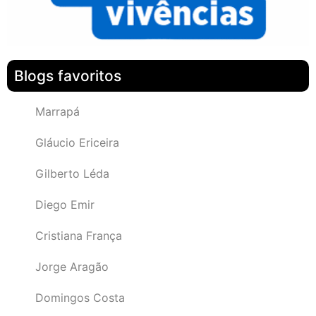
Blogs favoritos
Marrapá
Gláucio Ericeira
Gilberto Léda
Diego Emir
Cristiana França
Jorge Aragão
Domingos Costa