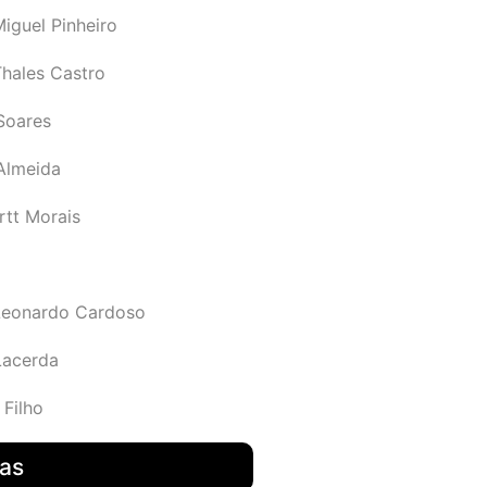
iguel Pinheiro
Thales Castro
Soares
 Almeida
rtt Morais
Leonardo Cardoso
Lacerda
 Filho
das