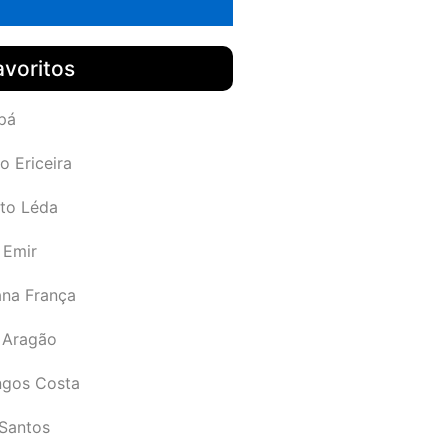
avoritos
pá
o Ericeira
rto Léda
 Emir
ana França
 Aragão
gos Costa
Santos