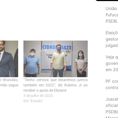
União
Fufuc
PSDB.
Eleiçõ
gesto
julgad
Veja 
gover
em 2
r Brandão;
“Tenho certeza que estaremos juntos
PF co
artido segue
também em 2022”, diz Rubens Jr ao
contr
receber o apoio de Eliziane
3 de julho de 2020
Juscel
Em "Estado"
oficia
PSDB/
Maran