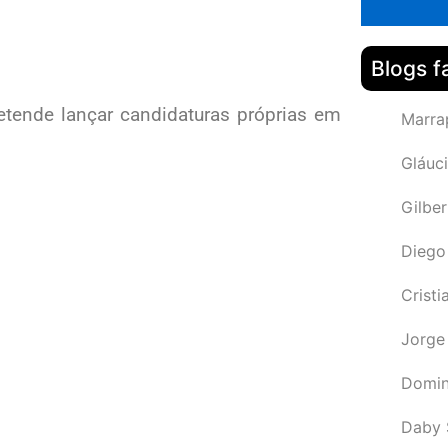
Blogs f
etende lançar candidaturas próprias em
Marra
Gláuci
Gilbe
Diego
Cristi
Jorge
Domin
Daby 