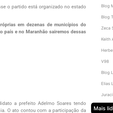
Blog M
sse o partido está organizado no estado
Blog 
próprias em dezenas de municípios do
Zeca 
o país e no Maranhão sairemos dessas
Keith
Herbe
V98
Blog 
Elias 
Juraci
didato a prefeito Adelmo Soares tendo
Mais li
ia. O ato contou com a participação da