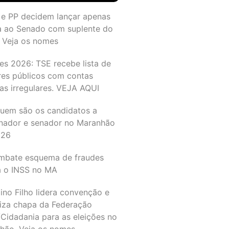
 e PP decidem lançar apenas
a ao Senado com suplente do
 Veja os nomes
es 2026: TSE recebe lista de
res públicos com contas
as irregulares. VEJA AQUI
quem são os candidatos a
nador e senador no Maranhão
026
mbate esquema de fraudes
a o INSS no MA
ino Filho lidera convenção e
liza chapa da Federação
Cidadania para as eleições no
hão. Veja os nomes