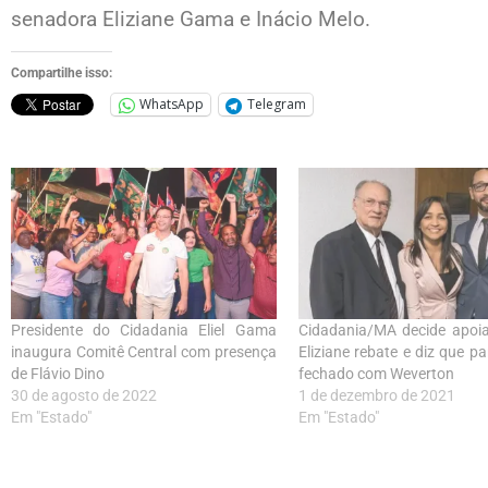
senadora Eliziane Gama e Inácio Melo.
Compartilhe isso:
WhatsApp
Telegram
Presidente do Cidadania Eliel Gama
Cidadania/MA decide apoia
inaugura Comitê Central com presença
Eliziane rebate e diz que p
de Flávio Dino
fechado com Weverton
30 de agosto de 2022
1 de dezembro de 2021
Em "Estado"
Em "Estado"