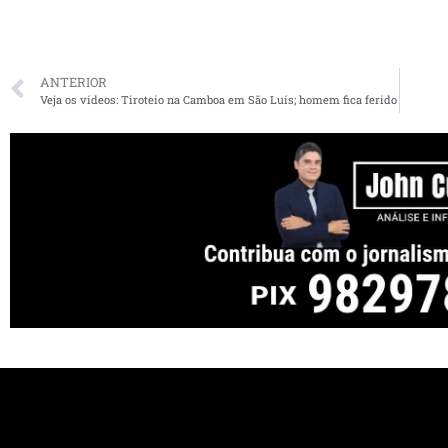
ANTERIOR
Veja os vídeos: Tiroteio na Camboa em São Luís; homem fica ferido