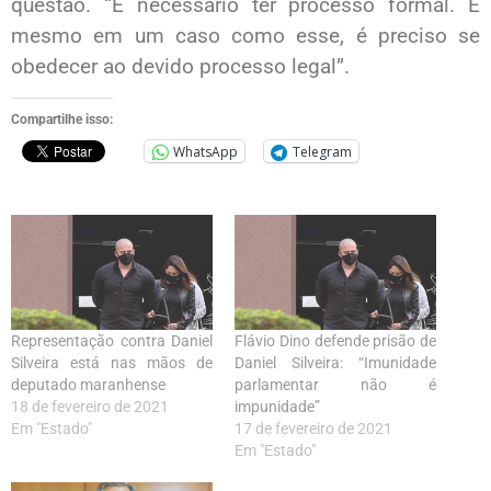
questão. “É necessário ter processo formal. E
mesmo em um caso como esse, é preciso se
obedecer ao devido processo legal”.
Compartilhe isso:
WhatsApp
Telegram
Representação contra Daniel
Flávio Dino defende prisão de
Silveira está nas mãos de
Daniel Silveira: “Imunidade
deputado maranhense
parlamentar não é
18 de fevereiro de 2021
impunidade”
Em "Estado"
17 de fevereiro de 2021
Em "Estado"