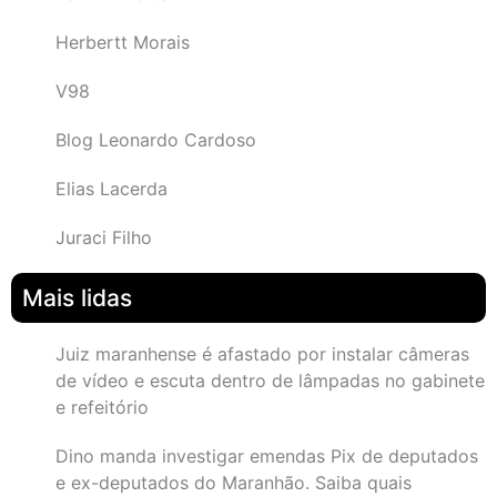
Herbertt Morais
V98
Blog Leonardo Cardoso
Elias Lacerda
Juraci Filho
Mais lidas
Juiz maranhense é afastado por instalar câmeras
de vídeo e escuta dentro de lâmpadas no gabinete
e refeitório
Dino manda investigar emendas Pix de deputados
e ex-deputados do Maranhão. Saiba quais