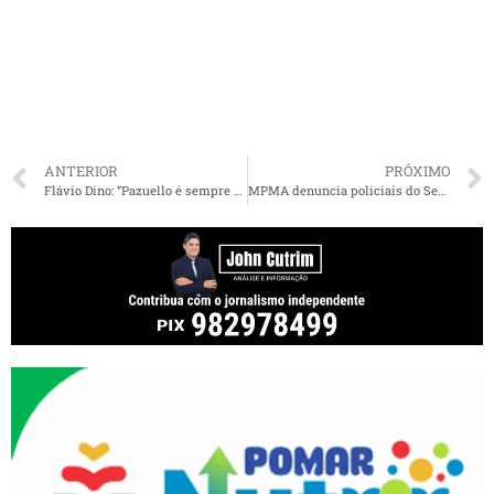
ANTERIOR
PRÓXIMO
Flávio Dino: “Pazuello é sempre educado, nos escuta. Fica tensa quando o Bolsonaro participa”
MPMA denuncia policiais do Serviço Velado da PM por cinco crimes