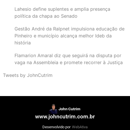
Lahesio define suplentes e amplia presença
política da chapa ao Senado
Gestão André da Ralpnet impulsiona educação de
Pinheiro e município alcança melhor Ideb da
história
Flamarion Amaral diz que seguirá na disputa por
vaga na Assembleia e promete recorrer à Justiça
Tweets by JohnCutrim
www.johncutrim.com.br
Desenvolvido por
WebAtiva