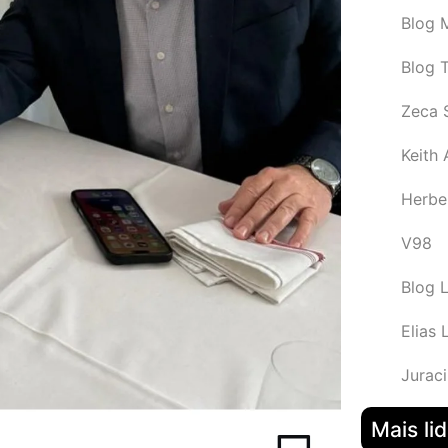
Blog M
Blog 
Zeca 
Keith
Herbe
V98
Blog 
Elias 
Juraci
Mais li