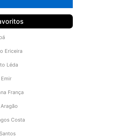
avoritos
pá
o Ericeira
rto Léda
 Emir
ana França
 Aragão
gos Costa
Santos