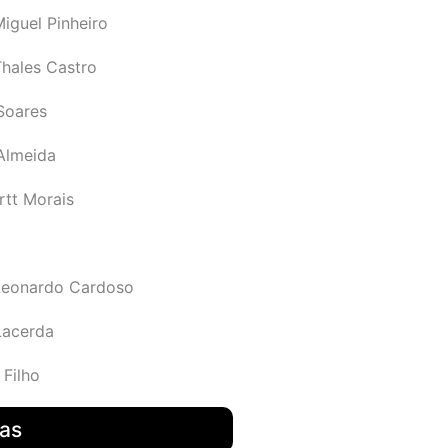
iguel Pinheiro
Thales Castro
Soares
 Almeida
rtt Morais
Leonardo Cardoso
Lacerda
 Filho
das