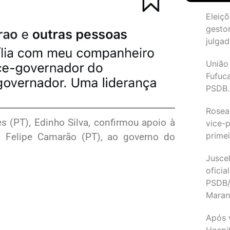
Eleiçõ
gesto
julgad
União
Fufuc
PSDB.
Rosea
s (PT), Edinho Silva, confirmou apoio à
vice-p
primei
, Felipe Camarão (PT), ao governo do
Juscel
oficia
PSDB/
Maran
Após 
Hospit