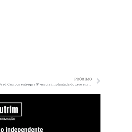
PRÓXIMO
Prefeito Fred Campos entrega a 5ª escola implantada do zero em menos de 7 meses em Paço do Lumiar