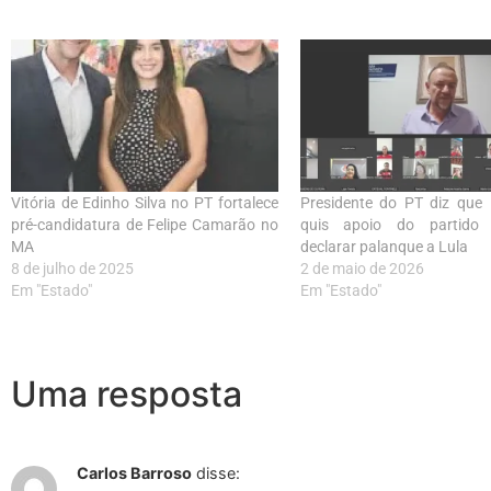
Vitória de Edinho Silva no PT fortalece
Presidente do PT diz que 
pré-candidatura de Felipe Camarão no
quis apoio do partido
MA
declarar palanque a Lula
8 de julho de 2025
2 de maio de 2026
Em "Estado"
Em "Estado"
Uma resposta
Carlos Barroso
disse: