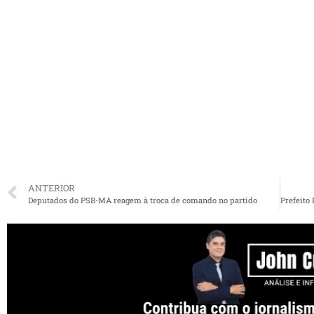
ANTERIOR
Deputados do PSB-MA reagem à troca de comando no partido