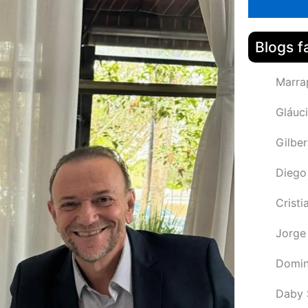
Blogs f
Marra
Gláuci
Gilbe
Diego
Cristi
Jorge
Domin
Daby 