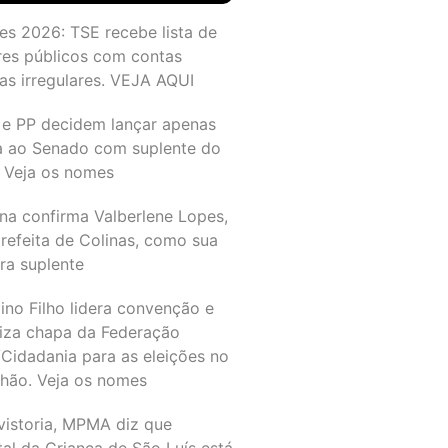
es 2026: TSE recebe lista de
res públicos com contas
as irregulares. VEJA AQUI
 e PP decidem lançar apenas
a ao Senado com suplente do
 Veja os nomes
na confirma Valberlene Lopes,
refeita de Colinas, como sua
ra suplente
ino Filho lidera convenção e
liza chapa da Federação
Cidadania para as eleições no
hão. Veja os nomes
vistoria, MPMA diz que
al da Criança de São Luís está