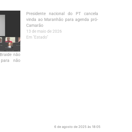
Presidente nacional do PT cancela
vinda ao Maranhão para agenda pró-
Camarão
13 de maio de 2026
Em "Estado"
Braide não
 para não
6 de agosto de 2025 às 18:05