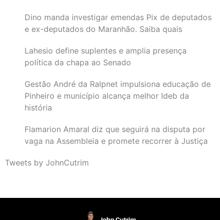
Dino manda investigar emendas Pix de deputados
e ex-deputados do Maranhão. Saiba quais
Lahesio define suplentes e amplia presença
política da chapa ao Senado
Gestão André da Ralpnet impulsiona educação de
Pinheiro e município alcança melhor Ideb da
história
Flamarion Amaral diz que seguirá na disputa por
vaga na Assembleia e promete recorrer à Justiça
Tweets by JohnCutrim