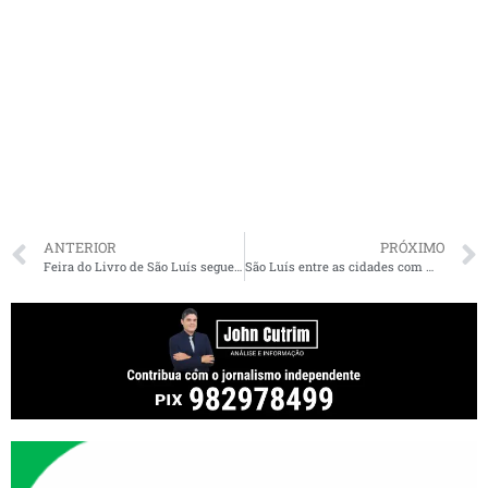
ANTERIOR
PRÓXIMO
Feira do Livro de São Luís segue com programação literária e cultural até domingo (10)
São Luís entre as cidades com menos emendas por habitante no país; MA recebeu R$ 1,5 bilhão