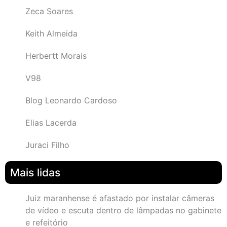
Zeca Soares
Keith Almeida
Herbertt Morais
V98
Blog Leonardo Cardoso
Elias Lacerda
Juraci Filho
Mais lidas
Juiz maranhense é afastado por instalar câmeras
de vídeo e escuta dentro de lâmpadas no gabinete
e refeitório