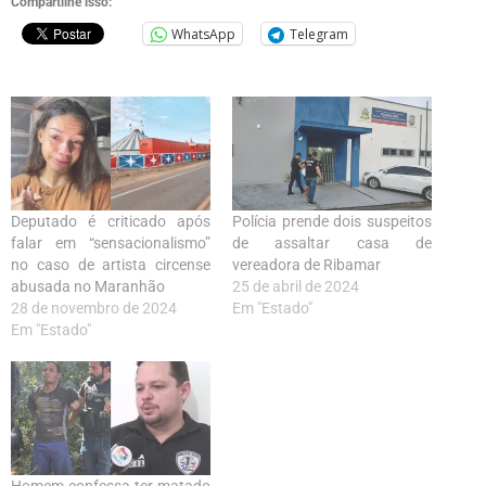
Compartilhe isso:
WhatsApp
Telegram
Deputado é criticado após
Polícia prende dois suspeitos
falar em “sensacionalismo”
de assaltar casa de
no caso de artista circense
vereadora de Ribamar
abusada no Maranhão
25 de abril de 2024
28 de novembro de 2024
Em "Estado"
Em "Estado"