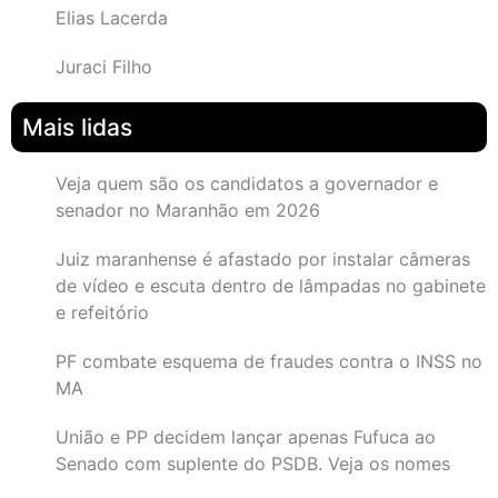
Elias Lacerda
Juraci Filho
Mais lidas
Veja quem são os candidatos a governador e
senador no Maranhão em 2026
Juiz maranhense é afastado por instalar câmeras
de vídeo e escuta dentro de lâmpadas no gabinete
e refeitório
PF combate esquema de fraudes contra o INSS no
MA
União e PP decidem lançar apenas Fufuca ao
Senado com suplente do PSDB. Veja os nomes