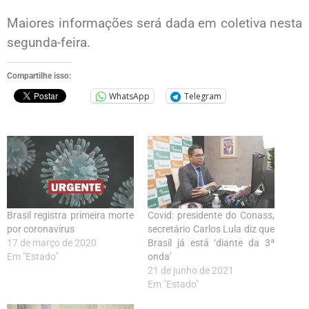
Maiores informações será dada em coletiva nesta
segunda-feira.
Compartilhe isso:
WhatsApp
Telegram
Brasil registra primeira morte
Covid: presidente do Conass,
por coronavírus
secretário Carlos Lula diz que
17 de março de 2020
Brasil já está ‘diante da 3ª
Em "Estado"
onda’
21 de junho de 2021
Em "Estado"