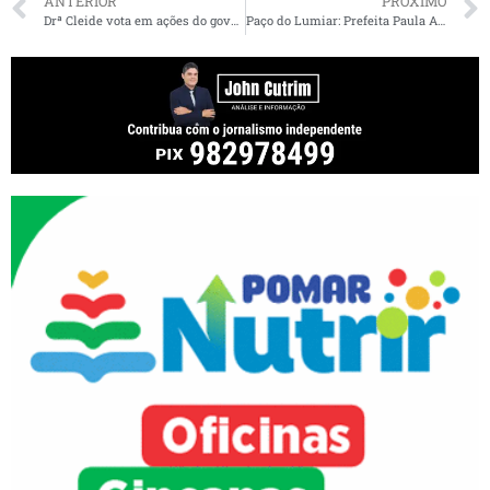
ANTERIOR
PRÓXIMO
Drª Cleide vota em ações do governo estadual para enfrentar pandemia
Paço do Lumiar: Prefeita Paula Azevedo é vítima de Fake News