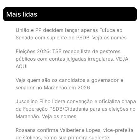
Mais lidas
União e PP decidem lançar apenas Fufuca ao
Senado com suplente do PSDB. Veja os nomes
Eleições 2026: TSE recebe lista de gestores
públicos com contas julgadas irregulares. VEJA
AQUI
Veja quem são os candidatos a governador e
senador no Maranhão em 2026
Juscelino Filho lidera convenção e oficializa chapa
da Federação PSDB/Cidadania para as eleições no
Maranhão. Veja os nomes
Roseana confirma Valberlene Lopes, vice-prefeita
de Colinas, como sua primeira suplente