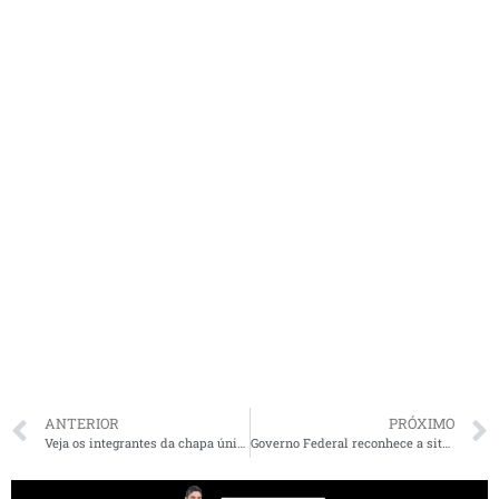
ANTERIOR
PRÓXIMO
Veja os integrantes da chapa única registrada para a eleição da Famem
Governo Federal reconhece a situação de emergência em duas cidades maranhenses afetadas pela estiagem