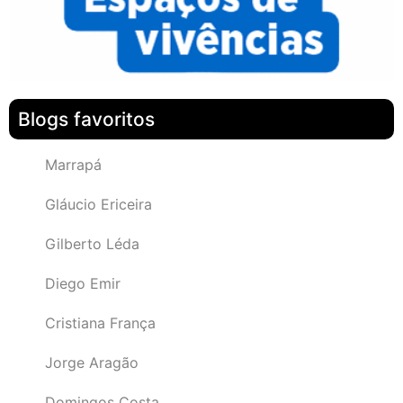
Blogs favoritos
Marrapá
Gláucio Ericeira
Gilberto Léda
Diego Emir
Cristiana França
Jorge Aragão
Domingos Costa