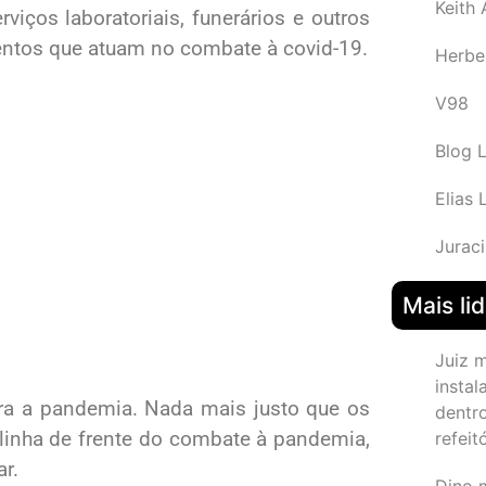
Keith
viços laboratoriais, funerários e outros
entos que atuam no combate à covid-19.
Herbe
V98
Blog 
Elias 
Juraci
Mais li
Juiz 
instal
ra a pandemia. Nada mais justo que os
dentr
linha de frente do combate à pandemia,
refeit
r.
Dino 