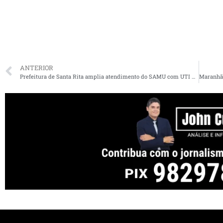
ANTERIOR
Prefeitura de Santa Rita amplia atendimento do SAMU com UTI móvel e mais quatro veículos