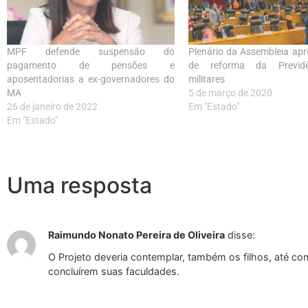
MPF defende suspensão do
Plenário da Assembleia apr
pagamento de pensões e
de reforma da Previd
aposentadorias a ex-governadores do
militares
MA
5 de março de 2020
26 de janeiro de 2022
Em "Estado"
Em "Estado"
Uma resposta
Raimundo Nonato Pereira de Oliveira
disse:
O Projeto deveria contemplar, também os filhos, até c
concluírem suas faculdades.