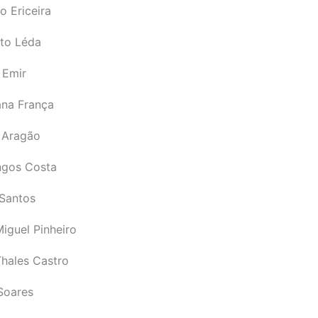
o Ericeira
rto Léda
 Emir
ana França
 Aragão
gos Costa
Santos
iguel Pinheiro
Thales Castro
Soares