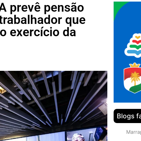
MA prevê pensão
 trabalhador que
o exercício da
Blogs f
Marra