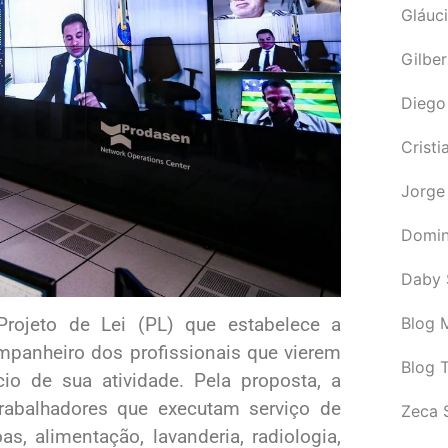
Gláuci
Gilbe
Diego
Cristi
Jorge
Domin
Daby 
Blog M
rojeto de Lei (PL) que estabelece a
mpanheiro dos profissionais que vierem
Blog 
cio de sua atividade. Pela proposta, a
trabalhadores que executam serviço de
Zeca 
s, alimentação, lavanderia, radiologia,