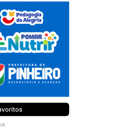
avoritos
pá