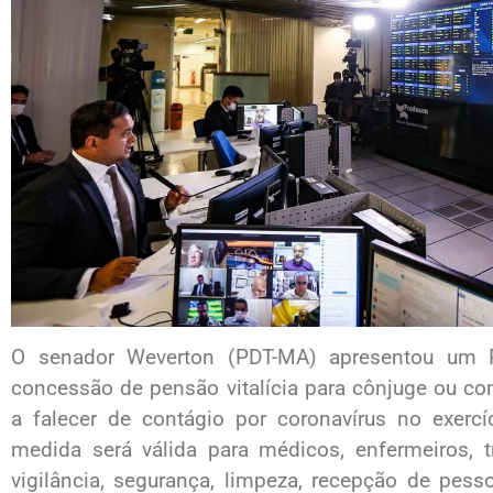
O senador Weverton (PDT-MA) apresentou um P
concessão de pensão vitalícia para cônjuge ou co
a falecer de contágio por coronavírus no exercí
medida será válida para médicos, enfermeiros, 
vigilância, segurança, limpeza, recepção de pessoa