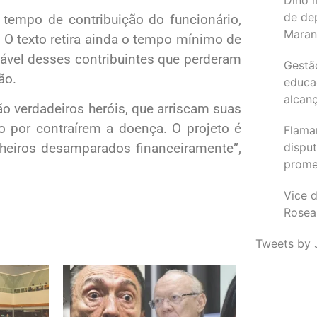
de de
tempo de contribuição do funcionário,
Maran
 O texto retira ainda o tempo mínimo de
ável desses contribuintes que perderam
Gestã
ão.
educa
alcanç
ão verdadeiros heróis, que arriscam suas
do por contraírem a doença. O projeto é
Flama
dispu
eiros desamparados financeiramente”,
promet
Vice d
Rosea
Tweets by 