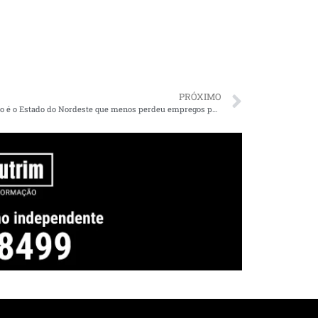
PRÓXIMO
Maranhão é o Estado do Nordeste que menos perdeu empregos por causa do coronavírus, aponta Caged