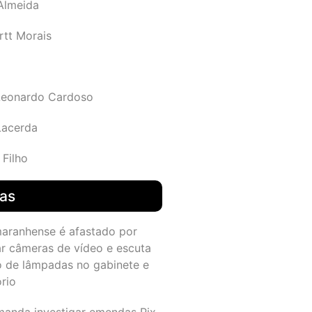
 Almeida
rtt Morais
Leonardo Cardoso
Lacerda
 Filho
das
maranhense é afastado por
ar câmeras de vídeo e escuta
o de lâmpadas no gabinete e
ório
manda investigar emendas Pix