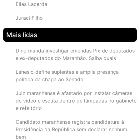
Elias Lacerda
Juraci Filho
Mais lidas
Dino manda investigar emendas Pix de deputados
e ex-deputados do Maranhão. Saiba quais
Lahesio define suplentes e amplia presença
política da chapa ao Senado
Juiz maranhense é afastado por instalar câmeras
de vídeo e escuta dentro de lâmpadas no gabinete
e refeitório
Candidato maranhense registra candidatura à
Presidência da República sem declarar nenhum
bem