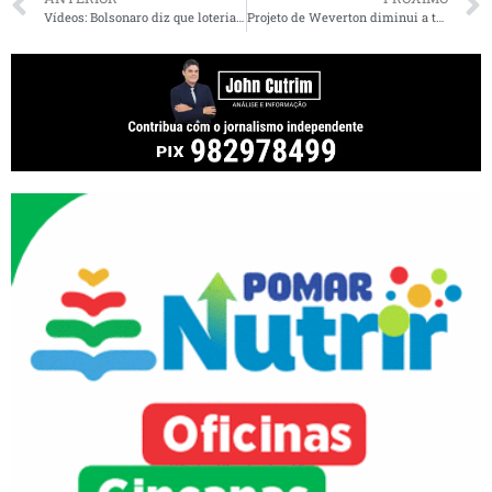
Vídeos: Bolsonaro diz que loterias “tem vidro blindado” e “vírus não passa” e brasileiro pula no esgoto e nada acontece
Projeto de Weverton diminui a taxa básica de juros e determina carência de seis meses para pagamento de empréstimos