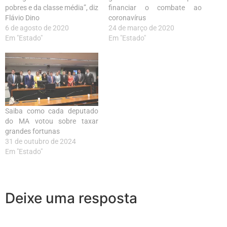
pobres e da classe média”, diz
financiar o combate ao
Flávio Dino
coronavírus
6 de agosto de 2020
24 de março de 2020
Em "Estado"
Em "Estado"
Saiba como cada deputado
do MA votou sobre taxar
grandes fortunas
31 de outubro de 2024
Em "Estado"
Deixe uma resposta