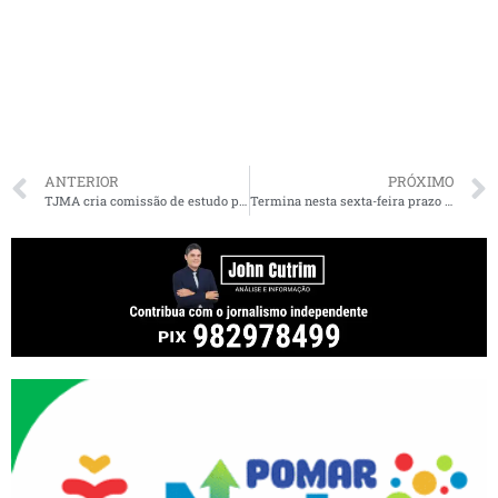
ANTERIOR
PRÓXIMO
TJMA cria comissão de estudo para analisar Juiz de Garantias
Termina nesta sexta-feira prazo da pré-matrícula para a 1ª série do Ensino Médio na rede pública