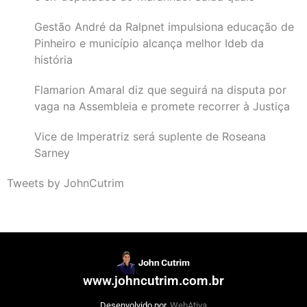
Gestão André da Ralpnet impulsiona educação de
Pinheiro e município alcança melhor Ideb da
história
Flamarion Amaral diz que seguirá na disputa por
vaga na Assembleia e promete recorrer à Justiça
Vice de Imperatriz será suplente de Roseana
Sarney
Tweets by JohnCutrim
www.johncutrim.com.br
Desenvolvido por
WebAtiva