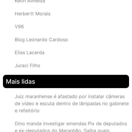
Keith Almeida
Herbertt Morais
V98
Blog Leonardo Cardoso
Elias Lacerda
Juraci Filho
Mais lidas
Juiz maranhense é afastado por instalar câmeras
de vídeo e escuta dentro de lâmpadas no gabinete
e refeitório
Dino manda investigar emendas Pix de deputados
e ex-deputados do Maranhão. Saiba quais